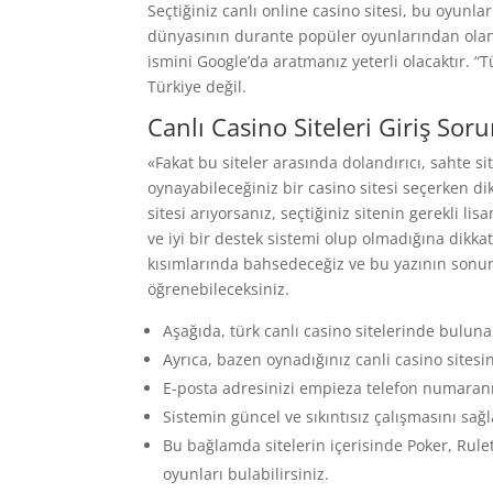
Seçtiğiniz canlı online casino sitesi, bu oyunl
dünyasının durante popüler oyunlarından olan 
ismini Google’da aratmanız yeterli olacaktır. “
Türkiye değil.
Canlı Casino Siteleri Giriş Sor
«Fakat bu siteler arasında dolandırıcı, sahte 
oynayabileceğiniz bir casino sitesi seçerken di
sitesi arıyorsanız, seçtiğiniz sitenin gerekli 
ve iyi bir destek sistemi olup olmadığına dikka
kısımlarında bahsedeceğiz ve bu yazının sonund
öğrenebileceksiniz.
Aşağıda, türk canlı casino sitelerinde buluna
Ayrıca, bazen oynadığınız canli casino sitesi
E-posta adresinizi empieza telefon numaranız
Sistemin güncel ve sıkıntısız çalışmasını sağ
Bu bağlamda sitelerin içerisinde Poker, Rule
oyunları bulabilirsiniz.