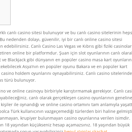
rklı canlı casino sitesi bulunuyor ve bu canlı casino sitelerinin hep
Bu nedenden dolayı, güvenilir, iyi bir canlı online casino sitesi
edebilirsiniz. Canlı Casino Las Vegas ve Kıbrıs gibi fiziki casinola
etiren online bir platformdur. Şuan için slot oyunlarının canlı olara
 ve Blackjack gibi dünyanın en popüler casino masa kart oyunların
i çekebilecek Asya’nın en popüler oyunu Bakara ve en popüler kart
casino holdem oyunlarını oynayabilirsiniz. Canlı casino sitelerind
nus türü bulunuyor.
sino ve online casinoyu birbiriyle karıştırmamak gerekiyor. Canlı cas
nayabileceğiniz, canlı olarak gerçekleşen casino oyunlarının genelin
k kişiler ile oynandığı ve online casino ortamını tam anlamıyla yaşatt
olca Türk kullanıcının vazgeçemediği türlerden biri haline gelmişti
ynanmayan, krupiyer bulunmayan casino oyunlarına verilen isimdir.
lsun 18 yaşından küçükseniz hesap açamazsınız. 18 yaşından büyük
 yatırmada sorun yaşayabilirsiniz
bepul o’yinlar skachat
.