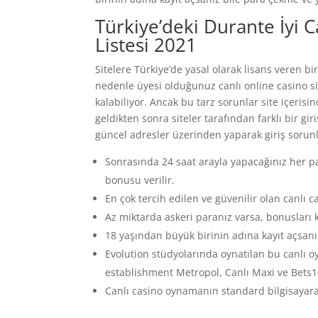
Türkiye’deki Durante İyi 
Listesi 2021
Sitelere Türkiye’de yasal olarak lisans veren bi
nedenle üyesi olduğunuz canlı online casino si
kalabiliyor. Ancak bu tarz sorunlar site içeris
geldikten sonra siteler tarafından farklı bir gi
güncel adresler üzerinden yaparak giriş sorunla
Sonrasında 24 saat arayla yapacağınız her pa
bonusu verilir.
En çok tercih edilen ve güvenilir olan canlı c
Az miktarda askeri paranız varsa, bonusları 
18 yaşından büyük birinin adına kayıt açsanı
Evolution stüdyolarında oynatılan bu canlı oy
establishment Metropol, Canlı Maxi ve Bets10
Canlı casino oynamanın standard bilgisayara