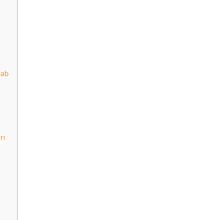
ləb
rı