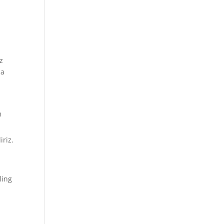
z
ma
m
iriz.
ling