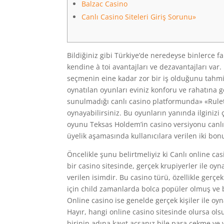
Balzac Casino
Canlı Casino Siteleri Giriş Sorunu»
Bildiğiniz gibi Türkiye’de neredeyse binlerce fa
kendine à toi avantajları ve dezavantajları var. 
seçmenin eine kadar zor bir iş olduğunu tahmin 
oynatılan oyunları eviniz konforu ve rahatına g
sunulmadığı canlı casino platformunda» «Rulet
oynayabilirsiniz. Bu oyunların yanında ilginiz
oyunu Teksas Holdem’in casino versiyonu canlı 
üyelik aşamasında kullanıcılara verilen iki bo
Öncelikle şunu belirtmeliyiz ki Canlı online ca
bir casino sitesinde, gerçek krupiyerler ile oy
verilen isimdir. Bu casino türü, özellikle gerçe
için child zamanlarda bolca popüler olmuş ve b
Online casino ise genelde gerçek kişiler ile o
Hayır, hangi online casino sitesinde olursa o
birinin adına kayıt açsanız bile para çekme ve