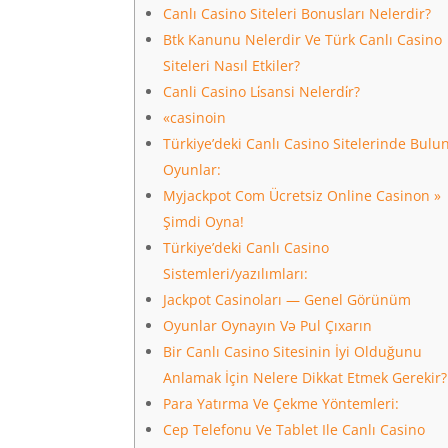
Canlı Casino Siteleri Bonusları Nelerdir?
Btk Kanunu Nelerdir Ve Türk Canlı Casino
Siteleri Nasıl Etkiler?
Canli Casino Li̇sansi Nelerdi̇r?
«casinoin
Türkiye’deki Canlı Casino Sitelerinde Bulu
Oyunlar:
Myjackpot Com Ücretsiz Online Casinon »
Şimdi Oyna!
Türkiye’deki Canlı Casino
Sistemleri/yazılımları:
Jackpot Casinoları — Genel Görünüm
Oyunlar Oynayın Və Pul Çıxarın
Bir Canlı Casino Sitesinin İyi Olduğunu
Anlamak İçin Nelere Dikkat Etmek Gerekir?
Para Yatırma Ve Çekme Yöntemleri:
Cep Telefonu Ve Tablet Ile Canlı Casino