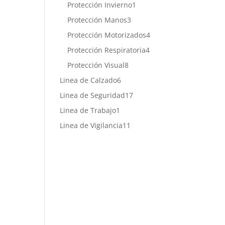
productos
1
Protección Invierno
1
producto
3
Protección Manos
3
productos
4
Protección Motorizados
4
productos
4
Protección Respiratoria
4
productos
8
Protección Visual
8
productos
6
Linea de Calzado
6
productos
17
Linea de Seguridad
17
productos
1
Linea de Trabajo
1
producto
11
Linea de Vigilancia
11
productos