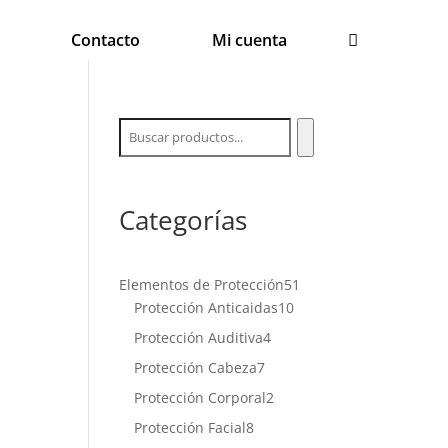
Contacto
Mi cuenta
Categorías
51
Elementos de Protección
51
10
productos
Protección Anticaidas
10
productos
4
Protección Auditiva
4
productos
7
Protección Cabeza
7
productos
2
Protección Corporal
2
productos
8
Protección Facial
8