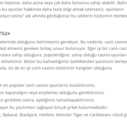
arın hepsine, daha azına veya çok daha fazlasına sahip olabilir. Bahi
bu oyunlar hakkında daha fazla bilgi almak isterseniz, oyunların
Türkçe casino” adı altında gördüğünüz bu sitelerin hiçbirinin merkez
unu»
sitelerinde olduğunu belirtmemiz gerekiyor. Bu nedenle, canlı casin
kkat etmeniz gereken birkaç unsur bulunuyor. Eğer iyi bir canlı cas
lisanslara sahip olduğuna, popülerliğine, sahip olduğu casino oyunlar
t etmelisiniz. Bütün bu bahsettiğimiz özelliklerden yazımızın ilerle
a, siz de en iyi canlı casino sitelerinin hangileri olduğunu
n en popüler canlı casino oyunlarını bulabilirsiniz.
nin kapandığını veya erişilemez olduğunu görebilirsiniz.
ı girdikten sonra, üyeliğinizi tamamlayabilirsiniz.
layan bu yazılımları sağlayan birçok şirket bulunmaktadır.
t, Bakarat, Blackjack, Holdem, Monster Tiger ve Caribbean» «Stud g