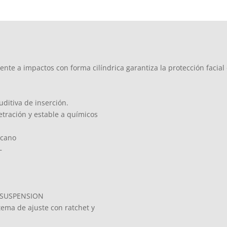
e a impactos con forma cilíndrica garantiza la protección facial 
uditiva de inserción.
etración y estable a químicos
icano
–
to.SUSPENSION
tema de ajuste con ratchet y