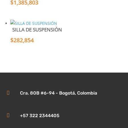
$
1,385,803
SILLA DE SUSPENSIÓN
$
282,854

Cra. 80B #6-94 - Bogotá, Colombia

+57 322 2344405