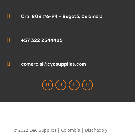

Cra. 80B #6-94 - Bogotá, Colombia

+57 322 2344405

comercial@cycsupplies.com
© 2022 C&C Supplies | Colombía | Diseñado y