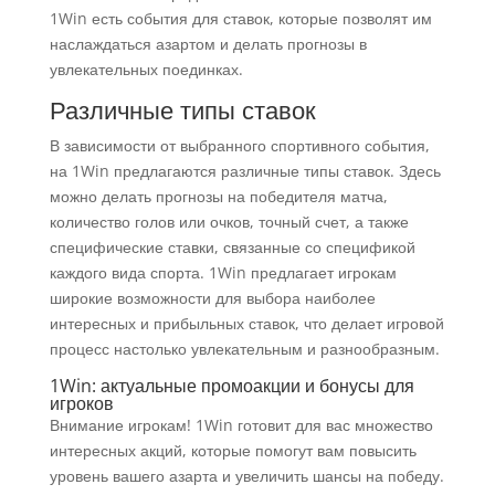
1Win есть события для ставок, которые позволят им
наслаждаться азартом и делать прогнозы в
увлекательных поединках.
Различные типы ставок
В зависимости от выбранного спортивного события,
на 1Win предлагаются различные типы ставок. Здесь
можно делать прогнозы на победителя матча,
количество голов или очков, точный счет, а также
специфические ставки, связанные со спецификой
каждого вида спорта. 1Win предлагает игрокам
широкие возможности для выбора наиболее
интересных и прибыльных ставок, что делает игровой
процесс настолько увлекательным и разнообразным.
1Win: актуальные промоакции и бонусы для
игроков
Внимание игрокам! 1Win готовит для вас множество
интересных акций, которые помогут вам повысить
уровень вашего азарта и увеличить шансы на победу.