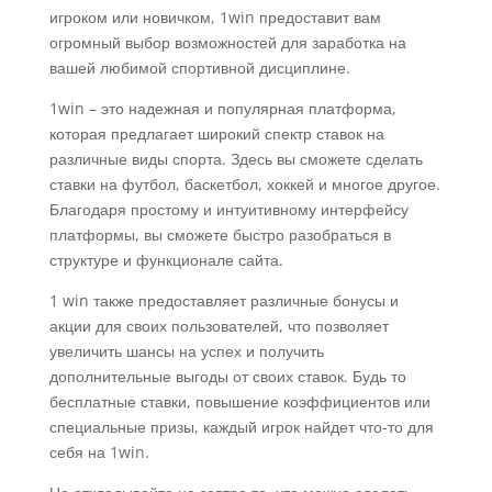
игроком или новичком, 1win предоставит вам
огромный выбор возможностей для заработка на
вашей любимой спортивной дисциплине.
1win – это надежная и популярная платформа,
которая предлагает широкий спектр ставок на
различные виды спорта. Здесь вы сможете сделать
ставки на футбол, баскетбол, хоккей и многое другое.
Благодаря простому и интуитивному интерфейсу
платформы, вы сможете быстро разобраться в
структуре и функционале сайта.
1 win также предоставляет различные бонусы и
акции для своих пользователей, что позволяет
увеличить шансы на успех и получить
дополнительные выгоды от своих ставок. Будь то
бесплатные ставки, повышение коэффициентов или
специальные призы, каждый игрок найдет что-то для
себя на 1win.