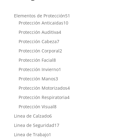
51
Elementos de Protección
51
10
productos
Protección Anticaidas
10
productos
4
Protección Auditiva
4
productos
7
Protección Cabeza
7
productos
2
Protección Corporal
2
productos
8
Protección Facial
8
productos
1
Protección Invierno
1
producto
3
Protección Manos
3
productos
4
Protección Motorizados
4
productos
4
Protección Respiratoria
4
productos
8
Protección Visual
8
productos
6
Linea de Calzado
6
productos
17
Linea de Seguridad
17
productos
1
Linea de Trabajo
1