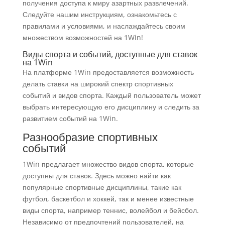
получения доступа к миру азартных развлечений.
Следуйте нашим инструкциям, ознакомьтесь с
правилами и условиями, и наслаждайтесь своим
множеством возможностей на 1Win!
Виды спорта и событий, доступные для ставок
на 1Win
На платформе 1Win предоставляется возможность
делать ставки на широкий спектр спортивных
событий и видов спорта. Каждый пользователь может
выбрать интересующую его дисциплину и следить за
развитием событий на 1Win.
Разнообразие спортивных
событий
1Win предлагает множество видов спорта, которые
доступны для ставок. Здесь можно найти как
популярные спортивные дисциплины, такие как
футбол, баскетбол и хоккей, так и менее известные
виды спорта, например теннис, волейбол и бейсбол.
Независимо от предпочтений пользователей, на