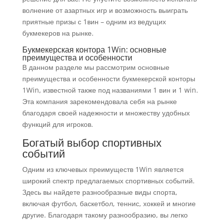
волнение от азартных игр и возможность выиграть
приятные призы с 1вин – одним из ведущих
букмекеров на рынке.
Букмекерская контора 1Win: основные
преимущества и особенности
В данном разделе мы рассмотрим основные
преимущества и особенности букмекерской конторы
1Win, известной также под названиями 1 вин и 1 win.
Эта компания зарекомендовала себя на рынке
благодаря своей надежности и множеству удобных
функций для игроков.
Богатый выбор спортивных
событий
Одним из ключевых преимуществ 1Win является
широкий спектр предлагаемых спортивных событий.
Здесь вы найдете разнообразные виды спорта,
включая футбол, баскетбол, теннис, хоккей и многие
другие. Благодаря такому разнообразию, вы легко