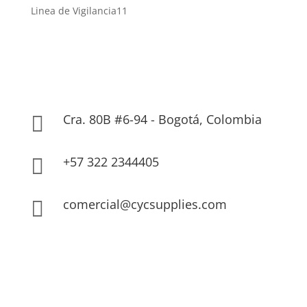
producto
11
Linea de Vigilancia
11
productos
Cra. 80B #6-94 - Bogotá, Colombia

+57 322 2344405

comercial@cycsupplies.com
