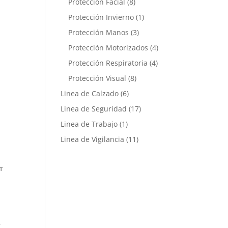
8
Protección Facial
8
productos
1
Protección Invierno
1
producto
3
Protección Manos
3
productos
4
Protección Motorizados
4
productos
4
Protección Respiratoria
4
productos
8
Protección Visual
8
productos
6
Linea de Calzado
6
productos
17
Linea de Seguridad
17
productos
1
Linea de Trabajo
1
producto
11
Linea de Vigilancia
11
productos
т
,