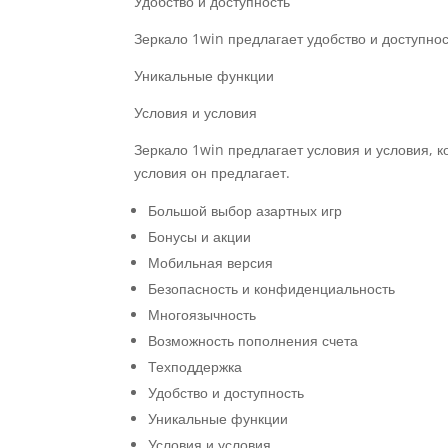
Удобство и доступность
Зеркало 1win предлагает удобство и доступнос
Уникальные функции
Условия и условия
Зеркало 1win предлагает условия и условия, к
условия он предлагает.
Большой выбор азартных игр
Бонусы и акции
Мобильная версия
Безопасность и конфиденциальность
Многоязычность
Возможность пополнения счета
Техподдержка
Удобство и доступность
Уникальные функции
Условия и условия