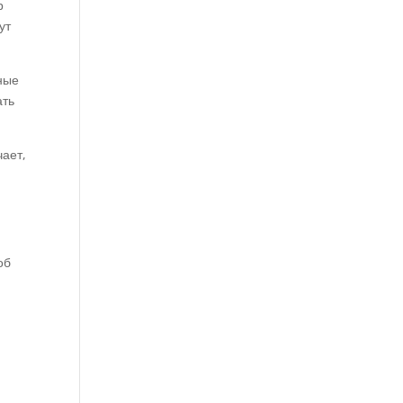
р
ут
ные
ать
чает,
об