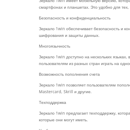
Зеркало 1win имеет мобильную версию, котора
смартфонах и планшетах. Это удобно для тех, 
Безопасность и конфиденциальность
Зеркало 1win обеспечивает безопасность и к
шифрования и защиты данных.
Многоязычность
Зеркало 1win доступно на нескольких языках, в
пользователям из разных стран играть на одно
Возможность пополнения счета
Зеркало 1win позволяет пользователям пополн
Mastercard, Skrill и другие.
Техподдержка
Зеркало 1win предлагает техподдержку, кото
которые они могут иметь.