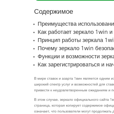
Содержимое
Преимущества использовани
Как работает зеркало 1win и
Принцип работы зеркала 1w
Почему зеркало 1win безопа
Функции и возможности зерк
Как зарегистрироваться и на
В мире ставок и азарта 1вин является одним 
широкий спектр услуг и возможностей для став
привести к неудовлетворенным ожиданиям и п
В этом случае, зеркало официального сайта 1в
страница, которая копирует содержимое офици
означает, что пользователи могут продолжать 