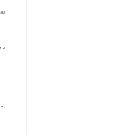
 им
и и
т
ом.