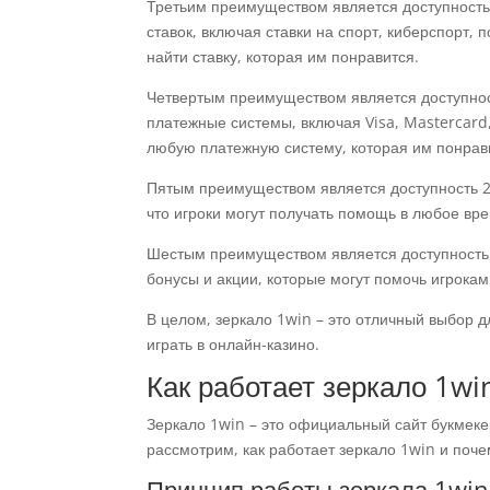
Третьим преимуществом является доступность 
ставок, включая ставки на спорт, киберспорт, 
найти ставку, которая им понравится.
Четвертым преимуществом является доступнос
платежные системы, включая Visa, Mastercard, S
любую платежную систему, которая им понрав
Пятым преимуществом является доступность 24
что игроки могут получать помощь в любое вре
Шестым преимуществом является доступность 
бонусы и акции, которые могут помочь игрокам
В целом, зеркало 1win – это отличный выбор 
играть в онлайн-казино.
Как работает зеркало 1wi
Зеркало 1win – это официальный сайт букмеке
рассмотрим, как работает зеркало 1win и поче
Принцип работы зеркала 1win