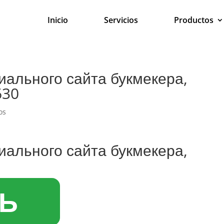
Inicio
Servicios
Productos
ального сайта букмекера,
630
os
ального сайта букмекера,
ТЬ