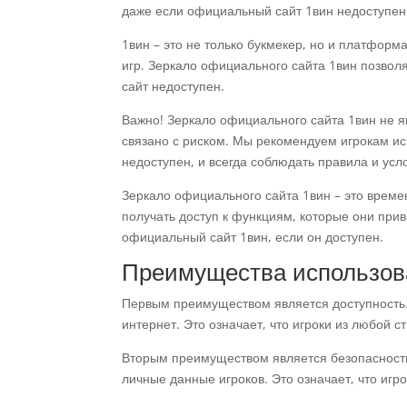
даже если официальный сайт 1вин недоступен
1вин – это не только букмекер, но и платформ
игр. Зеркало официального сайта 1вин позвол
сайт недоступен.
Важно! Зеркало официального сайта 1вин не 
связано с риском. Мы рекомендуем игрокам ис
недоступен, и всегда соблюдать правила и усл
Зеркало официального сайта 1вин – это време
получать доступ к функциям, которые они при
официальный сайт 1вин, если он доступен.
Преимущества использов
Первым преимуществом является доступность. 
интернет. Это означает, что игроки из любой с
Вторым преимуществом является безопасность
личные данные игроков. Это означает, что игр