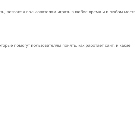
ть, позволяя пользователям играть в любое время и в любом мест
оторые помогут пользователям понять, как работает сайт, и какие