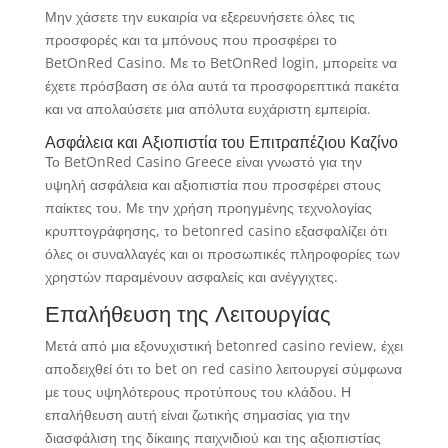
Μην χάσετε την ευκαιρία να εξερευνήσετε όλες τις
προσφορές και τα μπόνους που προσφέρει το
BetOnRed Casino. Με το BetOnRed login, μπορείτε να
έχετε πρόσβαση σε όλα αυτά τα προσφορεπτικά πακέτα
και να απολαύσετε μια απόλυτα ευχάριστη εμπειρία.
Ασφάλεια και Αξιοπιστία του Επιτραπέζιου Καζίνο
Το BetOnRed Casino Greece είναι γνωστό για την
υψηλή ασφάλεια και αξιοπιστία που προσφέρει στους
παίκτες του. Με την χρήση προηγμένης τεχνολογίας
κρυπτογράφησης, το betonred casino εξασφαλίζει ότι
όλες οι συναλλαγές και οι προσωπικές πληροφορίες των
χρηστών παραμένουν ασφαλείς και ανέγγιχτες.
Επαλήθευση της Λειτουργίας
Μετά από μια εξονυχιστική betonred casino review, έχει
αποδειχθεί ότι το bet on red casino λειτουργεί σύμφωνα
με τους υψηλότερους προτύπους του κλάδου. Η
επαλήθευση αυτή είναι ζωτικής σημασίας για την
διασφάλιση της δίκαιης παιχνιδιού και της αξιοπιστίας