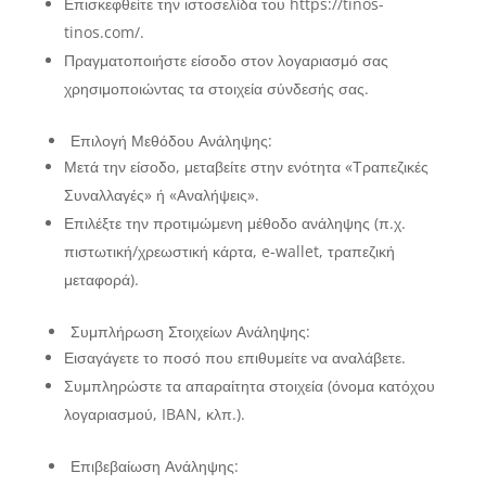
Επισκεφθείτε την ιστοσελίδα του https://tinos-
tinos.com/.
Πραγματοποιήστε είσοδο στον λογαριασμό σας
χρησιμοποιώντας τα στοιχεία σύνδεσής σας.
Επιλογή Μεθόδου Ανάληψης:
Μετά την είσοδο, μεταβείτε στην ενότητα «Τραπεζικές
Συναλλαγές» ή «Αναλήψεις».
Επιλέξτε την προτιμώμενη μέθοδο ανάληψης (π.χ.
πιστωτική/χρεωστική κάρτα, e-wallet, τραπεζική
μεταφορά).
Συμπλήρωση Στοιχείων Ανάληψης:
Εισαγάγετε το ποσό που επιθυμείτε να αναλάβετε.
Συμπληρώστε τα απαραίτητα στοιχεία (όνομα κατόχου
λογαριασμού, IBAN, κλπ.).
Επιβεβαίωση Ανάληψης: