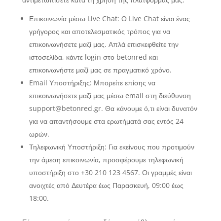
Επικοινωνία μέσω Live Chat: Ο Live Chat είναι ένας
γρήγορος και αποτελεσματικός τρόπος για να
επικοινωνήσετε μαζί μας. Απλά επισκεφθείτε την
ιστοσελίδα, κάντε login στο betonred και
επικοινωνήστε μαζί μας σε πραγματικό χρόνο.
Email Υποστήριξης: Μπορείτε επίσης να
επικοινωνήσετε μαζί μας μέσω email στη διεύθυνση
support@betonred.gr. Θα κάνουμε ό,τι είναι δυνατόν
για να απαντήσουμε στα ερωτήματά σας εντός 24
ωρών.
Τηλεφωνική Υποστήριξη: Για εκείνους που προτιμούν
την άμεση επικοινωνία, προσφέρουμε τηλεφωνική
υποστήριξη στο +30 210 123 4567. Οι γραμμές είναι
ανοιχτές από Δευτέρα έως Παρασκευή, 09:00 έως
18:00.