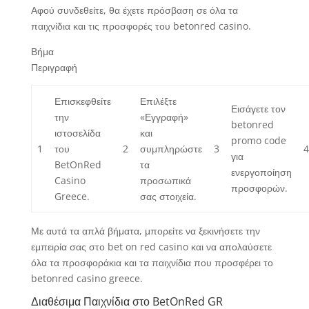
Αφού συνδεθείτε, θα έχετε πρόσβαση σε όλα τα
παιχνίδια και τις προσφορές του betonred casino.
Βήμα
Περιγραφή
Επισκεφθείτε
Επιλέξτε
Εισάγετε τον
την
«Εγγραφή»
betonred
ιστοσελίδα
και
promo code
1
του
2
συμπληρώστε
3
4
για
BetOnRed
τα
ενεργοποίηση
Casino
προσωπικά
προσφορών.
Greece.
σας στοιχεία.
Με αυτά τα απλά βήματα, μπορείτε να ξεκινήσετε την
εμπειρία σας στο bet on red casino και να απολαύσετε
όλα τα προσφοράκια και τα παιχνίδια που προσφέρει το
betonred casino greece.
Διαθέσιμα Παιχνίδια στο BetOnRed GR