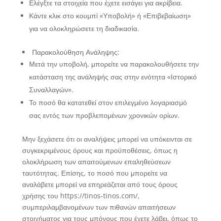
Ελέγξτε τα στοιχεία που έχετε εισάγει για ακρίβεια.
Κάντε κλικ στο κουμπί «Υποβολή» ή «Επιβεβαίωση»
για να ολοκληρώσετε τη διαδικασία.
Παρακολούθηση Ανάληψης:
Μετά την υποβολή, μπορείτε να παρακολουθήσετε την
κατάσταση της ανάληψής σας στην ενότητα «Ιστορικό
Συναλλαγών».
Το ποσό θα κατατεθεί στον επιλεγμένο λογαριασμό
σας εντός των προβλεπομένων χρονικών ορίων.
Μην ξεχάσετε ότι οι αναλήψεις μπορεί να υπόκεινται σε
συγκεκριμένους όρους και προϋποθέσεις, όπως η
ολοκλήρωση των απαιτούμενων επαληθεύσεων
ταυτότητας. Επίσης, το ποσό που μπορείτε να
αναλάβετε μπορεί να επηρεάζεται από τους όρους
χρήσης του https://tinos-tinos.com/,
συμπεριλαμβανομένων των πιθανών απαιτήσεων
στοιχήματος για τους μπόνους που έχετε λάβει, όπως το