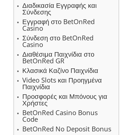
Διαδικασία Εγγραφής και
Σύνδεσης
Εγγραφή στο BetOnRed
Casino
Σύνδεση στο BetOnRed
Casino
Διαθέσιμα Παιχνίδια στο
BetOnRed GR
Κλασικά Καζίνο Παιχνίδια
Video Slots και Προηγμένα
Παιχνίδια
Προσφορές και Μπόνους για
Χρήστες
BetOnRed Casino Bonus
Code
BetOnRed No Deposit Bonus