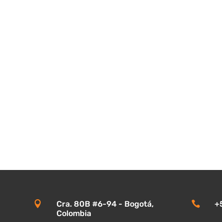

Cra. 80B #6-94 - Bogotá,

+
Colombia