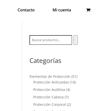
Contacto
Mi cuenta
Categorías
51
Elementos de Protección
51
10
productos
Protección Anticaidas
10
productos
4
Protección Auditiva
4
productos
7
Protección Cabeza
7
productos
2
Protección Corporal
2
productos