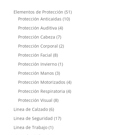
51
Elementos de Protección
51
10
productos
Protección Anticaidas
10
productos
4
Protección Auditiva
4
productos
7
Protección Cabeza
7
productos
2
Protección Corporal
2
productos
8
Protección Facial
8
productos
1
Protección Invierno
1
producto
3
Protección Manos
3
productos
4
Protección Motorizados
4
productos
4
Protección Respiratoria
4
productos
8
Protección Visual
8
productos
6
Linea de Calzado
6
productos
17
Linea de Seguridad
17
productos
1
Linea de Trabajo
1
producto