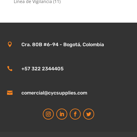
11
Linea de Vigilancia
11
productos

Cra. 80B #6-94 - Bogotá, Colombia

+57 322 2344405

comercial@cycsupplies.com