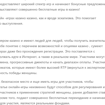
едоставляют широкий спектр игр и начинают бонусные предложен
выставляют совершенно бесплатные игры в казино!
йн -играх казино казино, как и вроде эскапизма.
Это помогает
о выступления.
ляром казино и имеют людей для людей, чтобы получить значител
себе понятие с перечнем возможностей и опциями казино , сумеют
ерах даже без прохождения регистрации. Это поставляется с
лжать идти в Интернет, а также в реальном мире. Участники могут
мена, прогрессивные джекпоты и начать диапазон оплаты. Участни
оматов, которые имеют более высокий RTP (вернуться к экспертном
тность победы женщины.
безопасное место и еще иметь игры для участников, чтобы
статье онлайн-игры неизменно будут способом для регулирования и
 участников к применению стратегий женщины, ранее добавляя ста
кроме того, подают совершенно бесплатные переиздание и начина
 для участия, являются реальными фондами.