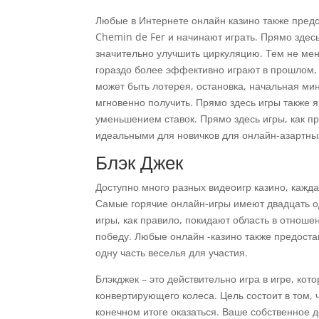
Любые в Интернете онлайн казино также предос
Chemin de Fer и начинают играть. Прямо здес
значительно улучшить циркуляцию. Тем не мене
гораздо более эффективно играют в прошлом, и
может быть лотерея, остановка, начальная ми
мгновенно получить. Прямо здесь игры также я
уменьшением ставок. Прямо здесь игры, как п
идеальными для новичков для онлайн-азартных
Блэк Джек
Доступно много разных видеоигр казино, кажда
Самые горячие онлайн-игры имеют двадцать од
игры, как правило, покидают область в отнош
победу. Любые онлайн -казино также предоста
одну часть веселья для участия.
Блэкджек – это действительно игра в игре, ко
конвертирующего колеса. Цель состоит в том, 
конечном итоге оказаться. Ваше собственное 