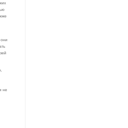
ких
лью
акже
 они
ать
узей
о,
м не