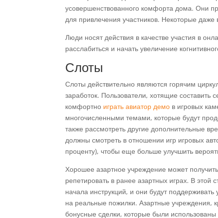
усовершенствованного комфорта дома. Они пр
для привлечения участников. Некоторые даже 
Люди носят действия в качестве участия в онла
расслабиться и начать увеличение когнитивног
Слоты
Слоты действительно являются горячим цирку
заработок. Пользователи, хотящие составить 
комфортно
играть авиатор демо
в игровых кам
многочисленными темами, которые будут продо
также рассмотреть другие дополнительные вре
должны смотреть в отношении игр игровых авт
проценту), чтобы еще больше улучшить вероя
Хорошее азартное учреждение может получить 
репетировать в ранее азартных играх. В этой 
начала инструкций, и они будут поддерживать
на реальные пожилки. Азартные учреждения, 
бонусные сделки, которые были использованы