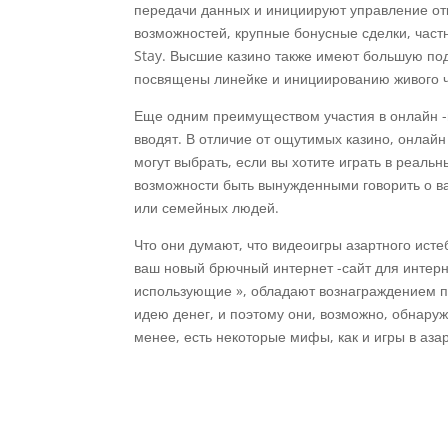
передачи данных и инициируют управление от
возможностей, крупные бонусные сделки, част
Stay. Высшие казино также имеют большую по
посвящены линейке и инициированию живого ч
Еще одним преимуществом участия в онлайн -и
вводят. В отличие от ощутимых казино, онлайн
могут выбрать, если вы хотите играть в реаль
возможности быть вынужденными говорить о в
или семейных людей.
Что они думают, что видеоигры азартного ист
ваш новый брючный интернет -сайт для интерн
использующие », обладают вознаграждением п
идею денег, и поэтому они, возможно, обнару
менее, есть некоторые мифы, как и игры в аз