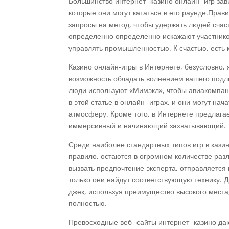
Большинство интернет -казино онлайн -игр зави
которые они могут кататься в его раунде.Пра
запросы на метод, чтобы удержать людей сча
определенно определенно искажают участников
управлять промышленностью. К счастью, есть 
Казино онлайн-игры в Интернете, безусловно,
возможность обладать волнением вашего подли
люди используют «Мимэкл», чтобы авиакомпан
в этой статье в онлайн -играх, и они могут на
атмосферу. Кроме того, в Интернете предлага
иммерсивный и начинающий захватывающий.
Среди наиболее стандартных типов игр в казино
правило, остаются в огромном количестве раз
вызвать предпочтение эксперта, отправляется 
только они найдут соответствующую технику.
джек, используя преимущество высокого места
полностью.
Превосходные веб -сайты интернет -казино да