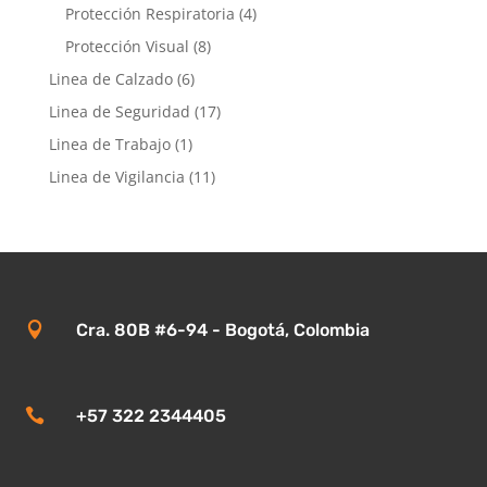
productos
4
Protección Respiratoria
4
productos
8
Protección Visual
8
productos
6
Linea de Calzado
6
productos
17
Linea de Seguridad
17
productos
1
Linea de Trabajo
1
producto
11
Linea de Vigilancia
11
productos

Cra. 80B #6-94 - Bogotá, Colombia

+57 322 2344405