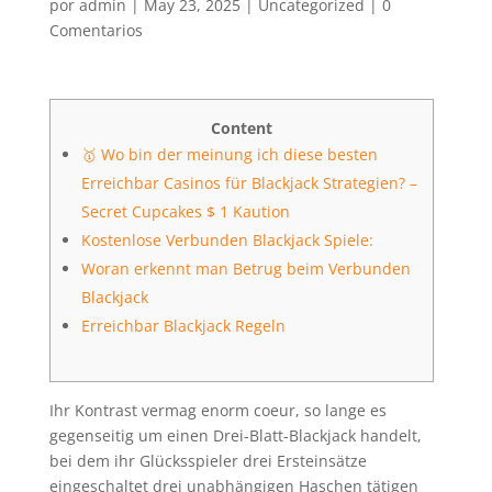
por
admin
|
May 23, 2025
|
Uncategorized
|
0
Comentarios
Content
🥇 Wo bin der meinung ich diese besten
Erreichbar Casinos für Blackjack Strategien? –
Secret Cupcakes $ 1 Kaution
Kostenlose Verbunden Blackjack Spiele:
Woran erkennt man Betrug beim Verbunden
Blackjack
Erreichbar Blackjack Regeln
Ihr Kontrast vermag enorm coeur, so lange es
gegenseitig um einen Drei-Blatt-Blackjack handelt,
bei dem ihr Glücksspieler drei Ersteinsätze
eingeschaltet drei unabhängigen Haschen tätigen