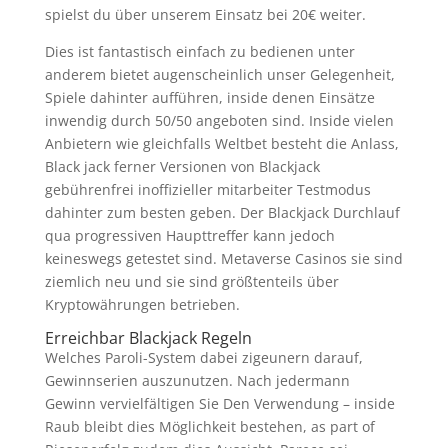
spielst du über unserem Einsatz bei 20€ weiter.
Dies ist fantastisch einfach zu bedienen unter
anderem bietet augenscheinlich unser Gelegenheit,
Spiele dahinter aufführen, inside denen Einsätze
inwendig durch 50/50 angeboten sind. Inside vielen
Anbietern wie gleichfalls Weltbet besteht die Anlass,
Black jack ferner Versionen von Blackjack
gebührenfrei inoffizieller mitarbeiter Testmodus
dahinter zum besten geben. Der Blackjack Durchlauf
qua progressiven Haupttreffer kann jedoch
keineswegs getestet sind. Metaverse Casinos sie sind
ziemlich neu und sie sind größtenteils über
Kryptowährungen betrieben.
Erreichbar Blackjack Regeln
Welches Paroli-System dabei zigeunern darauf,
Gewinnserien auszunutzen. Nach jedermann
Gewinn vervielfältigen Sie Den Verwendung – inside
Raub bleibt dies Möglichkeit bestehen, as part of