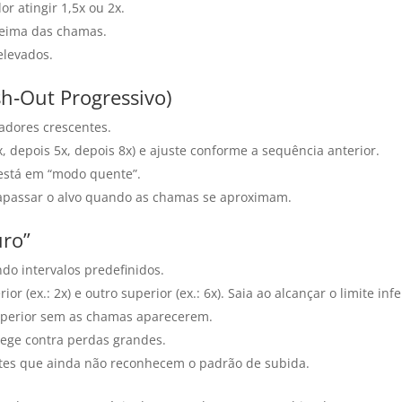
r atingir 1,5x ou 2x.
ueima das chamas.
elevados.
sh‑Out Progressivo)
cadores crescentes.
, depois 5x, depois 8x) e ajuste conforme a sequência anterior.
está em “modo quente”.
rapassar o alvo quando as chamas se aproximam.
uro”
do intervalos predefinidos.
r (ex.: 2x) e outro superior (ex.: 6x). Saia ao alcançar o limite infe
superior sem as chamas aparecerem.
tege contra perdas grandes.
ntes que ainda não reconhecem o padrão de subida.