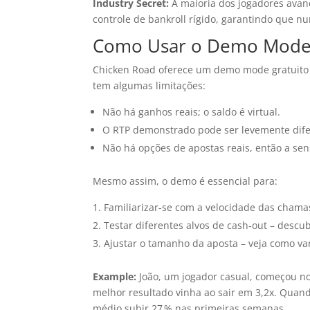
Industry Secret:
A maioria dos jogadores avan
controle de bankroll rígido, garantindo que 
Como Usar o Demo Mode p
Chicken Road oferece um demo mode gratuito em
tem algumas limitações:
Não há ganhos reais; o saldo é virtual.
O RTP demonstrado pode ser levemente difer
Não há opções de apostas reais, então a sen
Mesmo assim, o demo é essencial para:
Familiarizar‑se com a velocidade das chamas
Testar diferentes alvos de cash‑out – descu
Ajustar o tamanho da aposta – veja como va
Example:
João, um jogador casual, começou n
melhor resultado vinha ao sair em 3,2x. Quand
médio subir 27 % nas primeiras semanas.