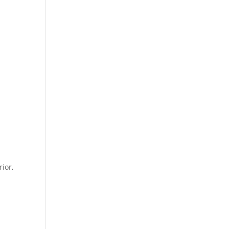
rior,