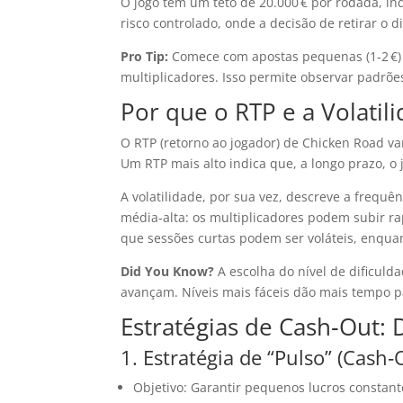
O jogo tem um teto de 20.000 € por rodada, i
risco controlado, onde a decisão de retirar o 
Pro Tip:
Comece com apostas pequenas (1‑2 €)
multiplicadores. Isso permite observar padrõ
Por que o RTP e a Volati
O RTP (retorno ao jogador) de Chicken Road va
Um RTP mais alto indica que, a longo prazo, o
A volatilidade, por sua vez, descreve a frequ
média‑alta: os multiplicadores podem subir r
que sessões curtas podem ser voláteis, enquan
Did You Know?
A escolha do nível de dificul
avançam. Níveis mais fáceis dão mais tempo pa
Estratégias de Cash‑Out:
1. Estratégia de “Pulso” (Cash
Objetivo: Garantir pequenos lucros constant