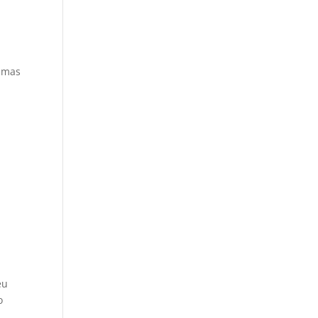
, mas
eu
o