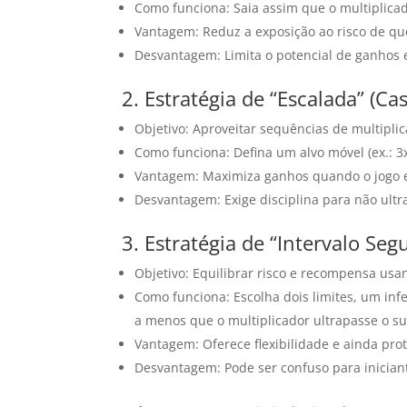
Como funciona: Saia assim que o multiplicado
Vantagem: Reduz a exposição ao risco de q
Desvantagem: Limita o potencial de ganhos 
2. Estratégia de “Escalada” (Ca
Objetivo: Aproveitar sequências de multipli
Como funciona: Defina um alvo móvel (ex.: 3x
Vantagem: Maximiza ganhos quando o jogo 
Desvantagem: Exige disciplina para não ult
3. Estratégia de “Intervalo Seg
Objetivo: Equilibrar risco e recompensa usan
Como funciona: Escolha dois limites, um inferio
a menos que o multiplicador ultrapasse o 
Vantagem: Oferece flexibilidade e ainda pro
Desvantagem: Pode ser confuso para inicia