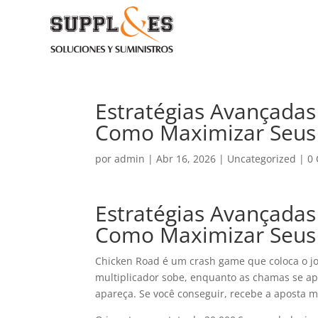
Estratégias Avançadas
Como Maximizar Seus
por
admin
|
Abr 16, 2026
|
Uncategorized
|
0
Estratégias Avançadas
Como Maximizar Seus
Chicken Road é um crash game que coloca o j
multiplicador sobe, enquanto as chamas se ap
apareça. Se você conseguir, recebe a aposta mu