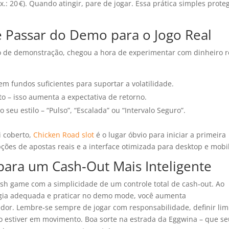
x.: 20 €). Quando atingir, pare de jogar. Essa prática simples prote
 Passar do Demo para o Jogo Real
do de demonstração, chegou a hora de experimentar com dinheiro r
tem fundos suficientes para suportar a volatilidade.
to – isso aumenta a expectativa de retorno.
 seu estilo – “Pulso”, “Escalada” ou “Intervalo Seguro”.
i coberto,
Chicken Road slot
é o lugar óbvio para iniciar a primeira
ções de apostas reais e a interface otimizada para desktop e mobi
ara um Cash‑Out Mais Inteligente
h game com a simplicidade de um controle total de cash‑out. Ao
tégia adequada e praticar no demo mode, você aumenta
dor. Lembre‑se sempre de jogar com responsabilidade, definir lim
do estiver em movimento. Boa sorte na estrada da Eggwina – que s