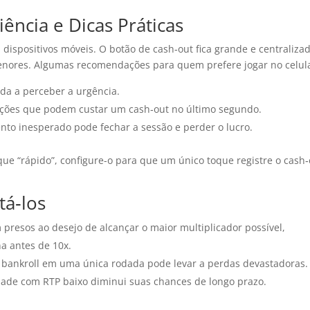
ência e Dicas Práticas
 dispositivos móveis. O botão de cash‑out fica grande e centralizad
enores. Algumas recomendações para quem prefere jogar no celul
da a perceber a urgência.
upções que podem custar um cash‑out no último segundo.
to inesperado pode fechar a sessão e perder o lucro.
e “rápido”, configure-o para que um único toque registre o cash‑
tá‑los
 presos ao desejo de alcançar o maior multiplicador possível,
a antes de 10x.
o bankroll em uma única rodada pode levar a perdas devastadoras.
ldade com RTP baixo diminui suas chances de longo prazo.