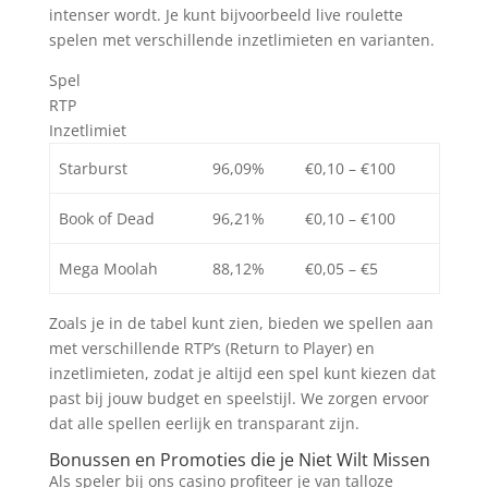
intenser wordt. Je kunt bijvoorbeeld live roulette
spelen met verschillende inzetlimieten en varianten.
Spel
RTP
Inzetlimiet
Starburst
96,09%
€0,10 – €100
Book of Dead
96,21%
€0,10 – €100
Mega Moolah
88,12%
€0,05 – €5
Zoals je in de tabel kunt zien, bieden we spellen aan
met verschillende RTP’s (Return to Player) en
inzetlimieten, zodat je altijd een spel kunt kiezen dat
past bij jouw budget en speelstijl. We zorgen ervoor
dat alle spellen eerlijk en transparant zijn.
Bonussen en Promoties die je Niet Wilt Missen
Als speler bij ons casino profiteer je van talloze