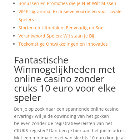
Bonussen en Promoties die je Niet Wilt Missen
VIP Programma: Exclusieve Voordelen voor Loyale
Spelers
Storten en Uitbetalen: Eenvoudig en Snel
Verantwoord Spelen: Wij staan Je Bij
Toekomstige Ontwikkelingen en Innovaties
Fantastische
Winmogelijkheden met
online casino zonder
cruks 10 euro voor elke
speler
Ben je op zoek naar een spannende online casino
ervaring? Wil je de opwinding van het gokken
beleven zonder de registratievereisten van het
CRUKS-register? Dan ben je hier aan het juiste adres.
Met een minimale inzet van slechts 10 euro kun je al