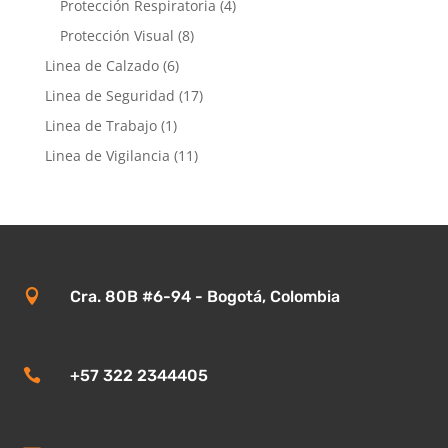
4
Protección Respiratoria
4
productos
8
Protección Visual
8
productos
6
Linea de Calzado
6
productos
17
Linea de Seguridad
17
productos
1
Linea de Trabajo
1
producto
11
Linea de Vigilancia
11
productos

Cra. 80B #6-94 - Bogotá, Colombia

+57 322 2344405