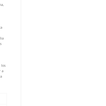
ma,
ta
s
lia
es
 los
r a
ra