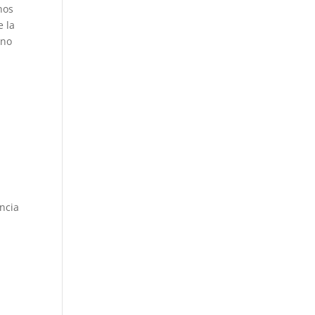
nos
e la
 no
ncia
a