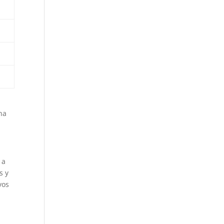
na
 a
s y
vos