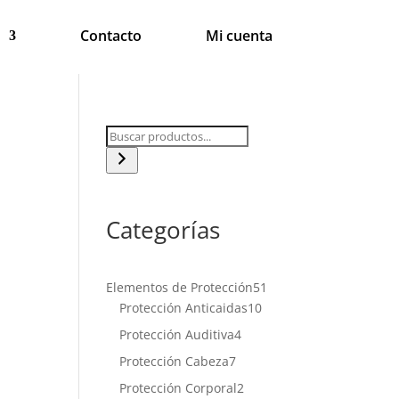
Contacto
Mi cuenta
Categorías
51
Elementos de Protección
51
10
productos
Protección Anticaidas
10
productos
4
Protección Auditiva
4
productos
7
Protección Cabeza
7
productos
2
Protección Corporal
2