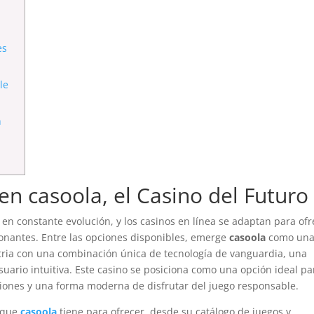
es
le
n
n casoola, el Casino del Futuro
en constante evolución, y los casinos en línea se adaptan para ofr
onantes. Entre las opciones disponibles, emerge
casoola
como un
tria con una combinación única de tecnología de vanguardia, una
suario intuitiva. Este casino se posiciona como una opción ideal pa
ones y una forma moderna de disfrutar del juego responsable.
o que
casoola
tiene para ofrecer, desde su catálogo de juegos y