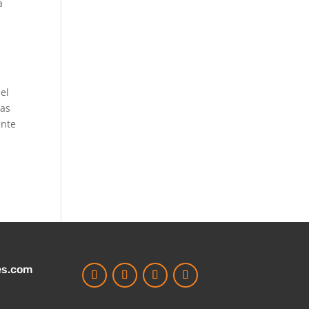
a
el
ias
ente
es.com