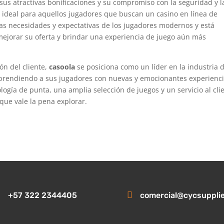
sus atractivas bonificaciones y su compromiso con la seguridad y l
n ideal para aquellos jugadores que buscan un casino en línea de
las necesidades y expectativas de los jugadores modernos y está
jorar su oferta y brindar una experiencia de juego aún más
ón del cliente,
casoola
se posiciona como un líder en la industria d
rprendiendo a sus jugadores con nuevas y emocionantes experienc
logía de punta, una amplia selección de juegos y un servicio al cli
 que vale la pena explorar.

+57 322 2344405
comercial@cycsuppli