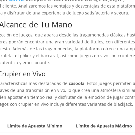
l cliente. Analizaremos las ventajas y desventajas de esta platafor
y disfrutar de una experiencia de juego satisfactoria y segura.
 Alcance de Tu Mano
ección de juegos, que abarca desde las tragamonedas clásicas has
res podrán encontrar una gran variedad de títulos, con diferente
puesta. Además de las tragamonedas, la plataforma ofrece una amp
ruleta, el póker y el baccarat, así como juegos en vivo con crupier
auténtica y emocionante.
Crupier en Vivo
 características más destacadas de
casoola
. Estos juegos permiten a
ravés de una transmisión en vivo, lo que crea una atmósfera simila
den apostar en tiempo real y disfrutar de la emoción de jugar cont
uegos con crupier en vivo incluye diferentes variantes de blackjack,
Límite de Apuesta Mínimo
Límite de Apuesta Máximo