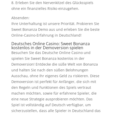
8. Erleben Sie den Nervenkitzel des Glücksspiels
ohne ein finanzielles Risiko einzugehen.
Absenden:
Ihre Unterhaltung ist unsere Priorität. Probieren Sie
Sweet Bonanza Demo aus und erleben Sie die beste
Online-Casino-Erfahrung in Deutschland!
Deutsches Online Casino: Sweet Bonanza
kostenlos in der Demoversion spielen
Besuchen Sie das Deutsche Online Casino und
spielen Sie Sweet Bonanza kostenlos in der
Demoversion! Entdecke die süße Welt von Bonanza
und halten Sie nach den süßen Belohnungen
Ausschau, ohne Ihr eigenes Geld zu riskieren. Diese
Demoversion ist perfekt für Anfänger, die sich mit
den Regeln und Funktionen des Spiels vertraut
machen möchten, sowie für erfahrene Spieler, die
eine neue Strategie ausprobieren möchten. Das
Spiel ist vollständig auf Deutsch verfügbar, um
sicherzustellen, dass alle Spieler in Deutschland das