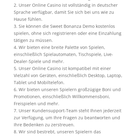
2. Unser Online Casino ist vollständig in deutscher
Sprache verfügbar, damit Sie sich bei uns wie zu
Hause fühlen.
3. Sie können die Sweet Bonanza Demo kostenlos
spielen, ohne sich registrieren oder eine Einzahlung
tätigen zu müssen.
4. Wir bieten eine breite Palette von Spielen,
einschließlich Spielautomaten, Tischspiele, Live-
Dealer-Spiele und mehr.
5. Unser Online Casino ist kompatibel mit einer
Vielzahl von Geräten, einschließlich Desktop, Laptop,
Tablet und Mobiltelefon.
6. Wir bieten unseren Spielern großzügige Boni und
Promotionen, einschließlich Willkommensboni,
Freispielen und mehr.
7. Unser Kundensupport-Team steht Ihnen jederzeit
zur Verfügung, um Ihre Fragen zu beantworten und
Ihre Bedenken zu zerstreuen.
8. Wir sind bestrebt, unseren Spielern das