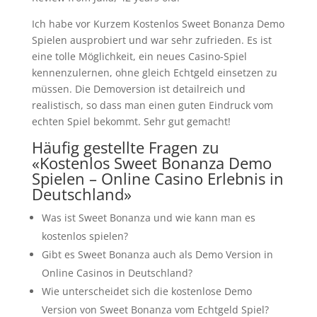
Ich habe vor Kurzem Kostenlos Sweet Bonanza Demo
Spielen ausprobiert und war sehr zufrieden. Es ist
eine tolle Möglichkeit, ein neues Casino-Spiel
kennenzulernen, ohne gleich Echtgeld einsetzen zu
müssen. Die Demoversion ist detailreich und
realistisch, so dass man einen guten Eindruck vom
echten Spiel bekommt. Sehr gut gemacht!
Häufig gestellte Fragen zu
«Kostenlos Sweet Bonanza Demo
Spielen – Online Casino Erlebnis in
Deutschland»
Was ist Sweet Bonanza und wie kann man es
kostenlos spielen?
Gibt es Sweet Bonanza auch als Demo Version in
Online Casinos in Deutschland?
Wie unterscheidet sich die kostenlose Demo
Version von Sweet Bonanza vom Echtgeld Spiel?