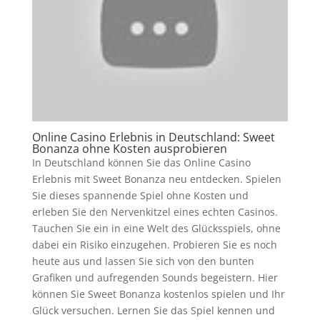
Online Casino Erlebnis in Deutschland: Sweet
Bonanza ohne Kosten ausprobieren
In Deutschland können Sie das Online Casino
Erlebnis mit Sweet Bonanza neu entdecken. Spielen
Sie dieses spannende Spiel ohne Kosten und
erleben Sie den Nervenkitzel eines echten Casinos.
Tauchen Sie ein in eine Welt des Glücksspiels, ohne
dabei ein Risiko einzugehen. Probieren Sie es noch
heute aus und lassen Sie sich von den bunten
Grafiken und aufregenden Sounds begeistern. Hier
können Sie Sweet Bonanza kostenlos spielen und Ihr
Glück versuchen. Lernen Sie das Spiel kennen und