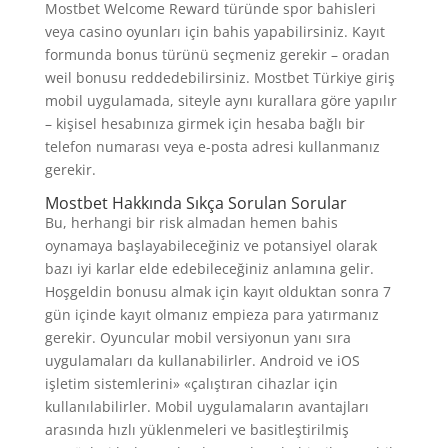
Mostbet Welcome Reward türünde spor bahisleri
veya casino oyunları için bahis yapabilirsiniz. Kayıt
formunda bonus türünü seçmeniz gerekir – oradan
weil bonusu reddedebilirsiniz. Mostbet Türkiye giriş
mobil uygulamada, siteyle aynı kurallara göre yapılır
– kişisel hesabınıza girmek için hesaba bağlı bir
telefon numarası veya e-posta adresi kullanmanız
gerekir.
Mostbet Hakkında Sıkça Sorulan Sorular
Bu, herhangi bir risk almadan hemen bahis
oynamaya başlayabileceğiniz ve potansiyel olarak
bazı iyi karlar elde edebileceğiniz anlamına gelir.
Hoşgeldin bonusu almak için kayıt olduktan sonra 7
gün içinde kayıt olmanız empieza para yatırmanız
gerekir. Oyuncular mobil versiyonun yanı sıra
uygulamaları da kullanabilirler. Android ve iOS
işletim sistemlerini» «çalıştıran cihazlar için
kullanılabilirler. Mobil uygulamaların avantajları
arasında hızlı yüklenmeleri ve basitleştirilmiş