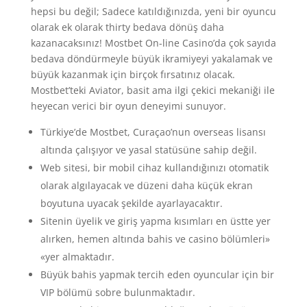
hepsi bu değil; Sadece katıldığınızda, yeni bir oyuncu
olarak ek olarak thirty bedava dönüş daha
kazanacaksınız! Mostbet On-line Casino’da çok sayıda
bedava döndürmeyle büyük ikramiyeyi yakalamak ve
büyük kazanmak için birçok fırsatınız olacak.
Mostbet’teki Aviator, basit ama ilgi çekici mekaniği ile
heyecan verici bir oyun deneyimi sunuyor.
Türkiye’de Mostbet, Curaçao’nun overseas lisansı
altında çalışıyor ve yasal statüsüne sahip değil.
Web sitesi, bir mobil cihaz kullandığınızı otomatik
olarak algılayacak ve düzeni daha küçük ekran
boyutuna uyacak şekilde ayarlayacaktır.
Sitenin üyelik ve giriş yapma kısımları en üstte yer
alırken, hemen altında bahis ve casino bölümleri»
«yer almaktadır.
Büyük bahis yapmak tercih eden oyuncular için bir
VIP bölümü sobre bulunmaktadır.