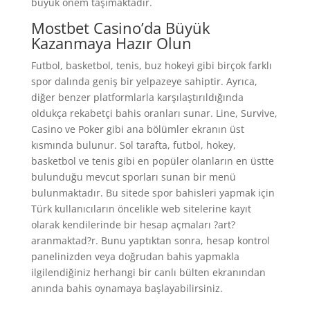
büyük önem taşımaktadır.
Mostbet Casino’da Büyük
Kazanmaya Hazır Olun
Futbol, basketbol, tenis, buz hokeyi gibi birçok farklı
spor dalında geniş bir yelpazeye sahiptir. Ayrıca,
diğer benzer platformlarla karşılaştırıldığında
oldukça rekabetçi bahis oranları sunar. Line, Survive,
Casino ve Poker gibi ana bölümler ekranın üst
kısmında bulunur. Sol tarafta, futbol, hokey,
basketbol ve tenis gibi en popüler olanların en üstte
bulunduğu mevcut sporları sunan bir menü
bulunmaktadır. Bu sitede spor bahisleri yapmak için
Türk kullanıcıların öncelikle web sitelerine kayıt
olarak kendilerinde bir hesap açmaları ?art?
aranmaktad?r. Bunu yaptıktan sonra, hesap kontrol
panelinizden veya doğrudan bahis yapmakla
ilgilendiğiniz herhangi bir canlı bülten ekranından
anında bahis oynamaya başlayabilirsiniz.