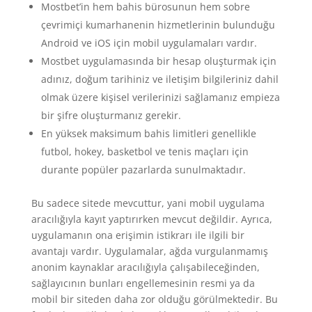
Mostbet’in hem bahis bürosunun hem sobre
çevrimiçi kumarhanenin hizmetlerinin bulunduğu
Android ve iOS için mobil uygulamaları vardır.
Mostbet uygulamasında bir hesap oluşturmak için
adınız, doğum tarihiniz ve iletişim bilgileriniz dahil
olmak üzere kişisel verilerinizi sağlamanız empieza
bir şifre oluşturmanız gerekir.
En yüksek maksimum bahis limitleri genellikle
futbol, hokey, basketbol ve tenis maçları için
durante popüler pazarlarda sunulmaktadır.
Bu sadece sitede mevcuttur, yani mobil uygulama
aracılığıyla kayıt yaptırırken mevcut değildir. Ayrıca,
uygulamanın ona erişimin istikrarı ile ilgili bir
avantajı vardır. Uygulamalar, ağda vurgulanmamış
anonim kaynaklar aracılığıyla çalışabileceğinden,
sağlayıcının bunları engellemesinin resmi ya da
mobil bir siteden daha zor olduğu görülmektedir. Bu