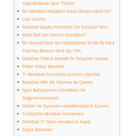
Yapılabilecek Spor Türleri
Bir Mostbet Hesabını Nasıl Oluşturabilirim?
Live Casino
Mostbet Başka Hizmetler De Sunuyor Mu?
Most Bet Net Sitenin Karakteri?
Bir Kumarhane Için Depozitoda %100 Ilk Para
Yatırma Bonusu And Up 15fs
Mostbet Teknik Destek Ile Iletişime Geçme
Poker Odası Mostbet
Tr Mostbet Casino’da Ücretsiz Oyunlar
Mostbet Afin De Yatırma Ve Çekme
Spor Bahislerinin Özellikleri Ve
Değerlendirilmesi
Slotlar Ve Oyunlar» «[newline]canlı Casino
Türkiye’de Mostbet İncelemesi
Mostbet Tr Oyun Hesabının Kaydı
Espor Bahisleri