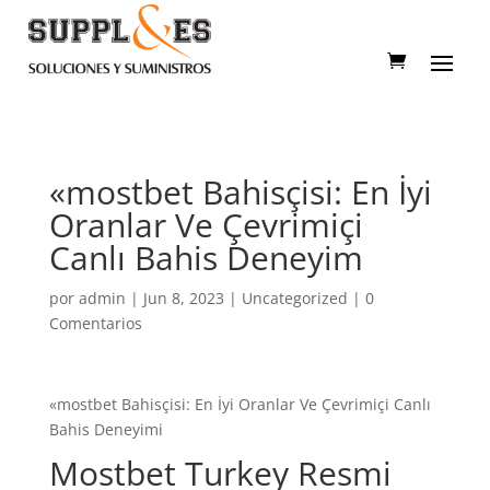
«mostbet Bahisçisi: En İyi
Oranlar Ve Çevrimiçi
Canlı Bahis Deneyim
por
admin
|
Jun 8, 2023
|
Uncategorized
|
0
Comentarios
«mostbet Bahisçisi: En İyi Oranlar Ve Çevrimiçi Canlı
Bahis Deneyimi
Mostbet Turkey Resmi