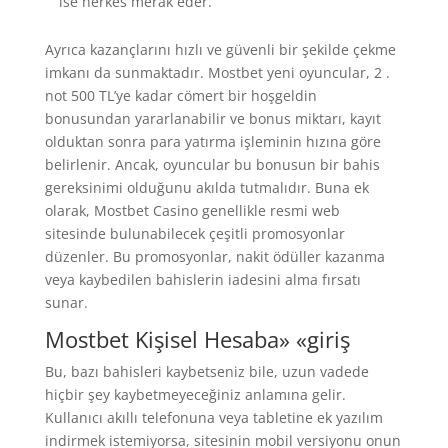
ise herkes merak eder.
Ayrıca kazançlarını hızlı ve güvenli bir şekilde çekme
imkanı da sunmaktadır. Mostbet yeni oyuncular, 2 .
not 500 TL’ye kadar cömert bir hoşgeldin
bonusundan yararlanabilir ve bonus miktarı, kayıt
olduktan sonra para yatırma işleminin hızına göre
belirlenir. Ancak, oyuncular bu bonusun bir bahis
gereksinimi olduğunu akılda tutmalıdır. Buna ek
olarak, Mostbet Casino genellikle resmi web
sitesinde bulunabilecek çeşitli promosyonlar
düzenler. Bu promosyonlar, nakit ödüller kazanma
veya kaybedilen bahislerin iadesini alma fırsatı
sunar.
Mostbet Kişisel Hesaba» «giriş
Bu, bazı bahisleri kaybetseniz bile, uzun vadede
hiçbir şey kaybetmeyeceğiniz anlamına gelir.
Kullanıcı akıllı telefonuna veya tabletine ek yazılım
indirmek istemiyorsa, sitesinin mobil versiyonu onun