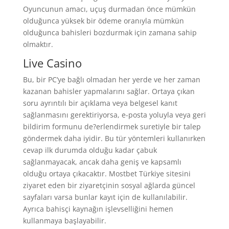
Oyuncunun amacı, uçuş durmadan önce mümkün
olduğunca yüksek bir ödeme oranıyla mümkün
olduğunca bahisleri bozdurmak için zamana sahip
olmaktır.
Live Casino
Bu, bir PC’ye bağlı olmadan her yerde ve her zaman
kazanan bahisler yapmalarını sağlar. Ortaya çıkan
soru ayrıntılı bir açıklama veya belgesel kanıt
sağlanmasını gerektiriyorsa, e-posta yoluyla veya geri
bildirim formunu de?erlendirmek suretiyle bir talep
göndermek daha iyidir. Bu tür yöntemleri kullanırken
cevap ilk durumda olduğu kadar çabuk
sağlanmayacak, ancak daha geniş ve kapsamlı
olduğu ortaya çıkacaktır. Mostbet Türkiye sitesini
ziyaret eden bir ziyaretçinin sosyal ağlarda güncel
sayfaları varsa bunlar kayıt için de kullanılabilir.
Ayrıca bahisçi kaynağın işlevselliğini hemen
kullanmaya başlayabilir.