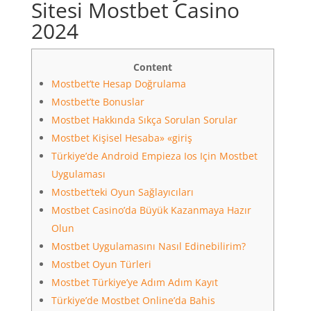
Sitesi Mostbet Casino
2024
Content
Mostbet’te Hesap Doğrulama
Mostbet’te Bonuslar
Mostbet Hakkında Sıkça Sorulan Sorular
Mostbet Kişisel Hesaba» «giriş
Türkiye’de Android Empieza Ios Için Mostbet
Uygulaması
Mostbet’teki Oyun Sağlayıcıları
Mostbet Casino’da Büyük Kazanmaya Hazır
Olun
Mostbet Uygulamasını Nasıl Edinebilirim?
Mostbet Oyun Türleri
Mostbet Türkiye’ye Adım Adım Kayıt
Türkiye’de Mostbet Online’da Bahis