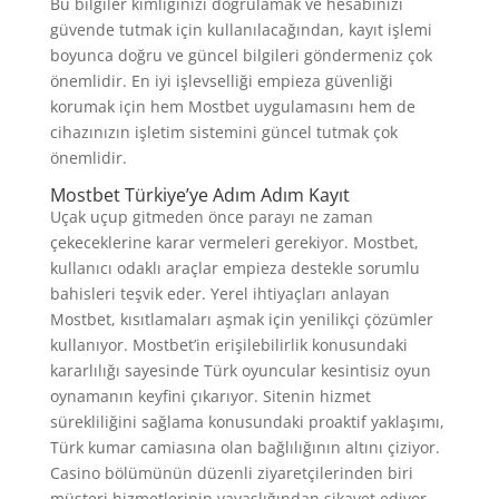
Bu bilgiler kimliğinizi doğrulamak ve hesabınızı
güvende tutmak için kullanılacağından, kayıt işlemi
boyunca doğru ve güncel bilgileri göndermeniz çok
önemlidir. En iyi işlevselliği empieza güvenliği
korumak için hem Mostbet uygulamasını hem de
cihazınızın işletim sistemini güncel tutmak çok
önemlidir.
Mostbet Türkiye’ye Adım Adım Kayıt
Uçak uçup gitmeden önce parayı ne zaman
çekeceklerine karar vermeleri gerekiyor. Mostbet,
kullanıcı odaklı araçlar empieza destekle sorumlu
bahisleri teşvik eder. Yerel ihtiyaçları anlayan
Mostbet, kısıtlamaları aşmak için yenilikçi çözümler
kullanıyor. Mostbet’in erişilebilirlik konusundaki
kararlılığı sayesinde Türk oyuncular kesintisiz oyun
oynamanın keyfini çıkarıyor. Sitenin hizmet
sürekliliğini sağlama konusundaki proaktif yaklaşımı,
Türk kumar camiasına olan bağlılığının altını çiziyor.
Casino bölümünün düzenli ziyaretçilerinden biri
müşteri hizmetlerinin yavaşlığından şikayet ediyor