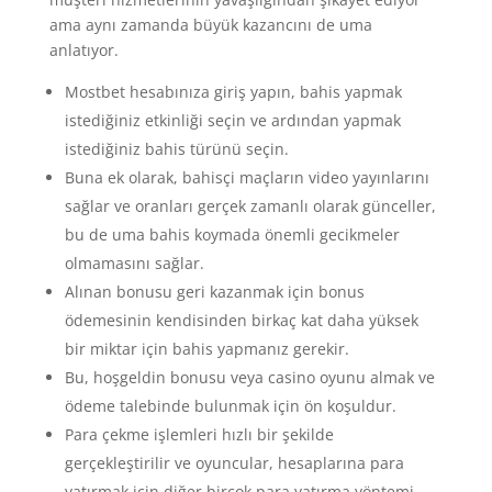
ama aynı zamanda büyük kazancını de uma
anlatıyor.
Mostbet hesabınıza giriş yapın, bahis yapmak
istediğiniz etkinliği seçin ve ardından yapmak
istediğiniz bahis türünü seçin.
Buna ek olarak, bahisçi maçların video yayınlarını
sağlar ve oranları gerçek zamanlı olarak günceller,
bu de uma bahis koymada önemli gecikmeler
olmamasını sağlar.
Alınan bonusu geri kazanmak için bonus
ödemesinin kendisinden birkaç kat daha yüksek
bir miktar için bahis yapmanız gerekir.
Bu, hoşgeldin bonusu veya casino oyunu almak ve
ödeme talebinde bulunmak için ön koşuldur.
Para çekme işlemleri hızlı bir şekilde
gerçekleştirilir ve oyuncular, hesaplarına para
yatırmak için diğer birçok para yatırma yöntemi