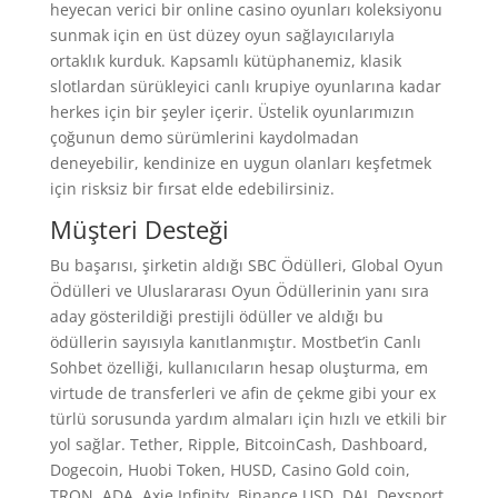
heyecan verici bir online casino oyunları koleksiyonu
sunmak için en üst düzey oyun sağlayıcılarıyla
ortaklık kurduk. Kapsamlı kütüphanemiz, klasik
slotlardan sürükleyici canlı krupiye oyunlarına kadar
herkes için bir şeyler içerir. Üstelik oyunlarımızın
çoğunun demo sürümlerini kaydolmadan
deneyebilir, kendinize en uygun olanları keşfetmek
için risksiz bir fırsat elde edebilirsiniz.
Müşteri Desteği
Bu başarısı, şirketin aldığı SBC Ödülleri, Global Oyun
Ödülleri ve Uluslararası Oyun Ödüllerinin yanı sıra
aday gösterildiği prestijli ödüller ve aldığı bu
ödüllerin sayısıyla kanıtlanmıştır. Mostbet’in Canlı
Sohbet özelliği, kullanıcıların hesap oluşturma, em
virtude de transferleri ve afin de çekme gibi your ex
türlü sorusunda yardım almaları için hızlı ve etkili bir
yol sağlar. Tether, Ripple, BitcoinCash, Dashboard,
Dogecoin, Huobi Token, HUSD, Casino Gold coin,
TRON, ADA, Axie Infinity, Binance USD, DAI, Dexsport,