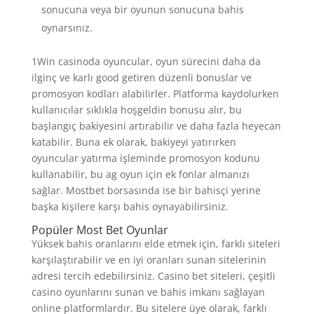
sonucuna veya bir oyunun sonucuna bahis
oynarsınız.
1Win casinoda oyuncular, oyun sürecini daha da
ilginç ve karlı good getiren düzenli bonuslar ve
promosyon kodları alabilirler. Platforma kaydolurken
kullanıcılar sıklıkla hoşgeldin bonusu alır, bu
başlangıç bakiyesini artırabilir ve daha fazla heyecan
katabilir. Buna ek olarak, bakiyeyi yatırırken
oyuncular yatırma işleminde promosyon kodunu
kullanabilir, bu ag oyun için ek fonlar almanızı
sağlar. Mostbet borsasında ise bir bahisçi yerine
başka kişilere karşı bahis oynayabilirsiniz.
Popüler Most Bet Oyunlar
Yüksek bahis oranlarını elde etmek için, farklı siteleri
karşılaştırabilir ve en iyi oranları sunan sitelerinin
adresi tercih edebilirsiniz. Casino bet siteleri, çeşitli
casino oyunlarını sunan ve bahis imkanı sağlayan
online platformlardır. Bu sitelere üye olarak, farklı