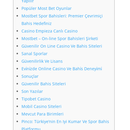
Yapılır
Popüler Most Bet Oyunlar
Mostbet Spor Bahisleri: Premier Çevrimiçi
Bahis Hedefiniz
Casino Empieza Canlı Casino
Mostbet – On-line Spor Bahisleri Şirketi
Güvenilir On Line Casino Ve Bahis Siteleri
Sanal Sporlar
Güvenilirlik Ve Lisans
Evi̇ni̇zde Online Casino Ve Bahi̇s Deneyi̇mi̇
Sonuçlar
Güvenilir Bahis Siteleri
Son Yazılar
Tipobet Casino
Mobil Casino Siteleri
Mevcut Para Birimleri
Pinco: Türkiye’nin En Iyi Kumar Ve Spor Bahis
Platformu