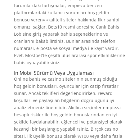
forumlardaki tartışmalar, empieza benzeri
platformlardaki kullanıcı yorumları hoş geldin
bonusu veren» «kaliteli siteler hakkında fikir sahibi
olmanızı sağlar. Bets10 resmi adresine Canlı Bahis
Lobisine giriş yaparak bahis seçeneklerine ve
oranlarını bakabilirsiniz. Bunlar arasında telefon
numarası, e-posta ve sosyal medya ile kayıt vardır.
Evet, Mostbet’te çeşitli uluslararası spor etkinliklerine
bahis oynayabilirsiniz.
In Mobil Sürümü Veya Uygulaması
Online bahis ve casino sitelerinin sunmuş olduğu
hoş geldin bonusları, oyuncular için cazip fırsatlar
sunar. Ancak teklifleri değerlendirirken, reward
koşulları ve paylaşılan bilgilerin doğruluğunu iyi
analiz etmeniz önemlidir. Akıllıca seçimler empieza
hesaplı riskler ile hoş geldin bonuslarından en iyi
şekilde faydalanabilir, eğlenceli ve potansiyel olarak
kazançlı bir başlangıç yapabilirsiniz. Birçok casino
sitesi, ilk üyelik bonusu olarak %100 veya daha fazla