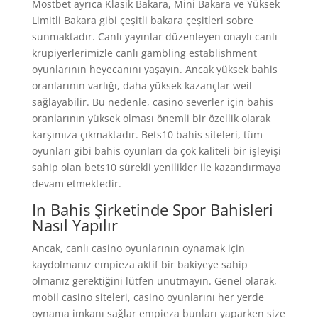
Mostbet ayrıca Klasik Bakara, Mini Bakara ve Yüksek
Limitli Bakara gibi çeşitli bakara çeşitleri sobre
sunmaktadır. Canlı yayınlar düzenleyen onaylı canlı
krupiyerlerimizle canlı gambling establishment
oyunlarının heyecanını yaşayın. Ancak yüksek bahis
oranlarının varlığı, daha yüksek kazançlar weil
sağlayabilir. Bu nedenle, casino severler için bahis
oranlarının yüksek olması önemli bir özellik olarak
karşımıza çıkmaktadır. Bets10 bahis siteleri, tüm
oyunları gibi bahis oyunları da çok kaliteli bir işleyişi
sahip olan bets10 sürekli yenilikler ile kazandırmaya
devam etmektedir.
In Bahis Şirketinde Spor Bahisleri
Nasıl Yapılır
Ancak, canlı casino oyunlarının oynamak için
kaydolmanız empieza aktif bir bakiyeye sahip
olmanız gerektiğini lütfen unutmayın. Genel olarak,
mobil casino siteleri, casino oyunlarını her yerde
oynama imkanı sağlar empieza bunları yaparken size