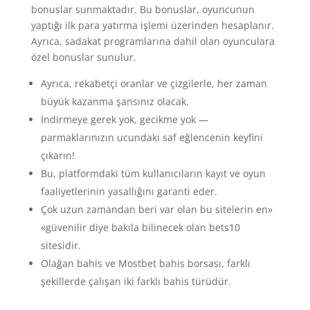
bonuslar sunmaktadır. Bu bonuslar, oyuncunun
yaptığı ilk para yatırma işlemi üzerinden hesaplanır.
Ayrıca, sadakat programlarına dahil olan oyunculara
özel bonuslar sunulur.
Ayrıca, rekabetçi oranlar ve çizgilerle, her zaman
büyük kazanma şansınız olacak.
İndirmeye gerek yok, gecikme yok —
parmaklarınızın ucundaki saf eğlencenin keyfini
çıkarın!
Bu, platformdaki tüm kullanıcıların kayıt ve oyun
faaliyetlerinin yasallığını garanti eder.
Çok uzun zamandan beri var olan bu sitelerin en»
«güvenilir diye bakıla bilinecek olan bets10
sitesidir.
Olağan bahis ve Mostbet bahis borsası, farklı
şekillerde çalışan iki farklı bahis türüdür.