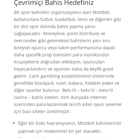
Çevrimiçi Bahis Hedefiniz
Bir spor bahisleri organizasyonu olan Mostbet,
kullanıcılara futbol, basketbol, tenis ve diğerleri gibi
bir dizi spor dalında bahis yapma şansı
sağlayacaktır. Moneyline, point distribute ve
over/under gibi geleneksel bahislerin yanı sıra
bireysel oyuncu veya takım performansına dayalı
daha spesifik prop bahisleri para mümkündür.
Krupiyelerle doğrudan etkileşim, oyuncuları
heyecanlandırır ve oyunları daha da keyifli good
getirir. Canlı gambling establishment sitelerinde
genellikle blackjack, rulet, bakara, holdem poker ve
diğer oyunlar bulunur. Bets10 – bets10 – bets10
casino – bahis siteleri, tüm dünyada internet
üzerinden para kazanmak tercih eden oyun severler
için bazı siteler üretilmiştir.
Eğer bir boks hayranıysanız, Mostbet bahislerinizi
yapmak için mükemmel bir yer olacaktır.