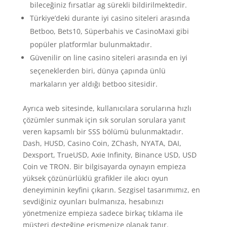
bileceğiniz fırsatlar ag sürekli bildirilmektedir.
Türkiye’deki durante iyi casino siteleri arasında
Betboo, Bets10, Süperbahis ve CasinoMaxi gibi
popüler platformlar bulunmaktadır.
Güvenilir on line casino siteleri arasında en iyi
seçeneklerden biri, dünya çapında ünlü
markaların yer aldığı betboo sitesidir.
Ayrıca web sitesinde, kullanıcılara sorularına hızlı
çözümler sunmak için sık sorulan sorulara yanıt
veren kapsamlı bir SSS bölümü bulunmaktadır.
Dash, HUSD, Casino Coin, ZChash, NYATA, DAI,
Dexsport, TrueUSD, Axie Infinity, Binance USD, USD
Coin ve TRON. Bir bilgisayarda oynayın empieza
yüksek çözünürlüklü grafikler ile akıcı oyun
deneyiminin keyfini çıkarın. Sezgisel tasarımımız, en
sevdiğiniz oyunları bulmanıza, hesabınızı
yönetmenize empieza sadece birkaç tıklama ile
müşteri desteğine erişmenize olanak tanır.