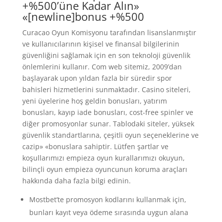
+%500’üne Kadar Alın»
«[newline]bonus +%500
Curacao Oyun Komisyonu tarafından lisanslanmıştır
ve kullanıcılarının kişisel ve finansal bilgilerinin
güvenliğini sağlamak için en son teknoloji güvenlik
önlemlerini kullanır. Com web sitemiz, 2009’dan
başlayarak upon yıldan fazla bir süredir spor
bahisleri hizmetlerini sunmaktadır. Casino siteleri,
yeni üyelerine hoş geldin bonusları, yatırım
bonusları, kayıp iade bonusları, cost-free spinler ve
diğer promosyonlar sunar. Tablodaki siteler, yüksek
güvenlik standartlarına, çeşitli oyun seçeneklerine ve
cazip» «bonuslara sahiptir. Lütfen şartlar ve
koşullarımızı empieza oyun kurallarımızı okuyun,
bilinçli oyun empieza oyuncunun koruma araçları
hakkında daha fazla bilgi edinin.
Mostbet’te promosyon kodlarını kullanmak için,
bunları kayıt veya ödeme sırasında uygun alana