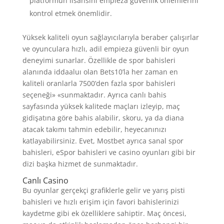
platformun lisansını empieza güvenlik önlemlerini
kontrol etmek önemlidir.
Yüksek kaliteli oyun sağlayıcılarıyla beraber çalışırlar
ve oyunculara hızlı, adil empieza güvenli bir oyun
deneyimi sunarlar. Özellikle de spor bahisleri
alanında iddaaluı olan Bets10’la her zaman en
kaliteli oranlarla 7500’den fazla spor bahisleri
seçeneği» «sunmaktadır. Ayrıca canlı bahis
sayfasında yüksek kalitede maçları izleyip, maç
gidişatına göre bahis alabilir, skoru, ya da diana
atacak takımı tahmin edebilir, heyecanınızı
katlayabilirsiniz. Evet, Mostbet ayrıca sanal spor
bahisleri, eSpor bahisleri ve casino oyunları gibi bir
dizi başka hizmet de sunmaktadır.
Canlı Casino
Bu oyunlar gerçekçi grafiklerle gelir ve yarış pisti
bahisleri ve hızlı erişim için favori bahislerinizi
kaydetme gibi ek özelliklere sahiptir. Maç öncesi,