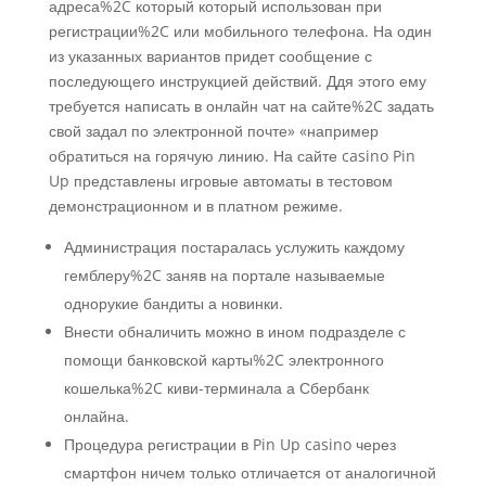
адреса%2C который который использован при
регистрации%2C или мобильного телефона. На один
из указанных вариантов придет сообщение с
последующего инструкцией действий. Ддя этого ему
требуется написать в онлайн чат на сайте%2C задать
свой задал по электронной почте» «например
обратиться на горячую линию. На сайте casino Pin
Up представлены игровые автоматы в тестовом
демонстрационном и в платном режиме.
Администрация постаралась услужить каждому
гемблеру%2C заняв на портале называемые
однорукие бандиты а новинки.
Внести обналичить можно в ином подразделе с
помощи банковской карты%2C электронного
кошелька%2C киви-терминала а Сбербанк
онлайна.
Процедура регистрации в Pin Up casino через
смартфон ничем только отличается от аналогичной