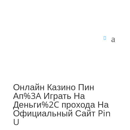
Онлайн Казино Пин
Ап%3A Играть На
Деньги%2C прохода На
Официальный Сайт Pin
U