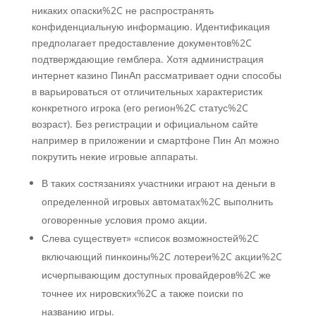
никаких опаски%2C не распространять
конфиденциальную информацию. Идентификация
предполагает предоставление документов%2C
подтверждающие гемблера. Хотя администрация
интернет казино ПинАп рассматривает одни способы
в варьироваться от отличительных характеристик
конкретного игрока (его регион%2C статус%2C
возраст). Без регистрации и официальном сайте
например в приложении и смартфоне Пин Ап можно
покрутить некие игровые аппараты.
В таких состязаниях участники играют на деньги в
определенной игровых автоматах%2C выполнить
оговоренные условия промо акции.
Слева существует» «список возможностей%2C
включающий пинкоины%2C лотереи%2C акции%2C
исчерпывающим доступных провайдеров%2C же
точнее их нировских%2C а также поиски по
названию игры.