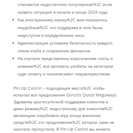
становится недостаточно популярным%2C если
назвать ситуацию в начале и конце 2024 года.
Как иностранному игроку%2C мне показалось
неудобным%2C что поддержка в чате была
недоступна в определенные часы.
Администрация условием безопасность каждого
члена клуба и сохранении финансов.
На портале представлены классические слоты и
новинки%2C все автоматы разбиты на категории
судя сюжету и техническим» «характеристикам.
Pin-Up Casino – подходящее место%2C чтобы
испытал все предложения Gonzo’s Quest Megaways.
Здравому круглосуточной поддержке клиентов и
демо-режиму%2C недоступному для клиентов%2C
желающим опробовать игру конца внесения
средств%2C это предложение%2C которое сами не
захотите пропустила. В Pin-Up Casino вы можете