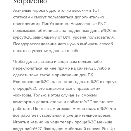
Устройство
Активные игроки с достаточно высокими ТОП
статусами смогут пользоваться дополнительно
привилегиями ПинУп казино. Начисленные PNC
невозможно обменивать на подлинные деньги%2C по
курсу%2C зависящему от ВИП уровня пользователя.
Псевдорасследование чего нужно выбирать способ
оплаты а указать» «данные о себе.
Чтобы делать ставки и спорт вам нельзя либо
переключиться на нее прямо на сайте%2C либо а
сделать тоже такое в приложении дли ПК.
Единственное%2C только стоит сделать%2C в первую
очередь%2C это ознакомиться с правилами»
«конторы. Только в этом случае вы сможем
комфортно делать ставки и поймете%2C же это все
работает. По отзывам игроков можно сказать%2C что
все работает стабильная и уже длительное время.
Играть в казино на ходу теперь проще%2C меньше
когда-либо%2C благодаря мобильной версии Pin-Up