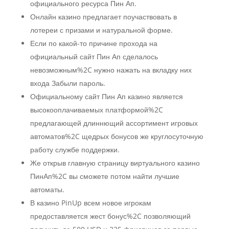
официального ресурса Пин Ап.
Онлайн казино предлагает поучаствовать в
лотереи с призами и натуральной форме.
Если по какой-то причине прохода на
официальный сайт Пин Ап сделалось
невозможным%2C нужно нажать на вкладку них
входа Забыли пароль.
Официальному сайт Пин Ап казино является
высокооплачиваемых платформой%2C
предлагающей длиннющий ассортимент игровых
автоматов%2C щедрых бонусов же круглосуточную
работу службе поддержки.
Же открыв главную страницу виртуального казино
ПинАп%2C вы сможете потом найти лучшие
автоматы.
В казино PinUp всем новое игрокам
предоставляется жест бонус%2C позволяющий