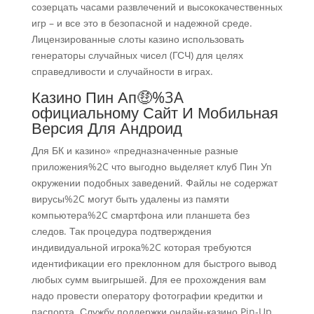
созерцать часами развлечений и высококачественных
игр – и все это в безопасной и надежной среде.
Лицензированные слоты казино использовать
генераторы случайных чисел (ГСЧ) для целях
справедливости и случайности в играх.
Казино Пин Ап🤑%3A
официальному Сайт И Мобильная
Версия Для Андроид
Для БК и казино» «предназначенные разные
приложения%2C что выгодно выделяет клуб Пин Уп
окружении подобных заведений. Файлы не содержат
вирусы%2C могут быть удалены из памяти
компьютера%2C смартфона или планшета без
следов. Так процедура подтверждения
индивидуальной игрока%2C которая требуются
идентификации его преклонном для быстрого вывод
любых сумм выигрышей. Для ее прохождения вам
надо провести оператору фотографии кредитки и
паспорта. Службу поддержки онлайн-казино Pin-Up