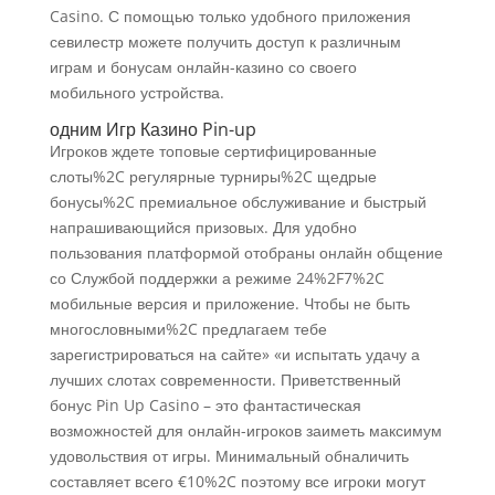
Casino. С помощью только удобного приложения
севилестр можете получить доступ к различным
играм и бонусам онлайн-казино со своего
мобильного устройства.
одним Игр Казино Pin-up
Игроков ждете топовые сертифицированные
слоты%2C регулярные турниры%2C щедрые
бонусы%2C премиальное обслуживание и быстрый
напрашивающийся призовых. Для удобно
пользования платформой отобраны онлайн общение
со Службой поддержки а режиме 24%2F7%2C
мобильные версия и приложение. Чтобы не быть
многословными%2C предлагаем тебе
зарегистрироваться на сайте» «и испытать удачу а
лучших слотах современности. Приветственный
бонус Pin Up Casino – это фантастическая
возможностей для онлайн-игроков заиметь максимум
удовольствия от игры. Минимальный обналичить
составляет всего €10%2C поэтому все игроки могут