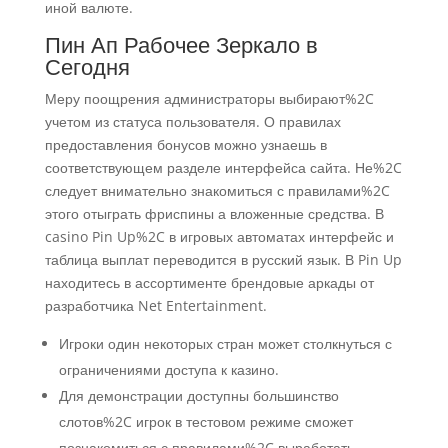
иной валюте.
Пин Ап Рабочее Зеркало в
Сегодня
Меру поощрения администраторы выбирают%2C
учетом из статуса пользователя. О правилах
предоставления бонусов можно узнаешь в
соответствующем разделе интерфейса сайта. Не%2C
следует внимательно знакомиться с правилами%2C
этого отыграть фриспины а вложенные средства. В
casino Pin Up%2C в игровых автоматах интерфейс и
таблица выплат переводится в русский язык. В Pin Up
находитесь в ассортименте брендовые аркады от
разработчика Net Entertainment.
Игроки один некоторых стран может столкнуться с
ограничениями доступа к казино.
Для демонстрации доступны большинство
слотов%2C игрок в тестовом режиме сможет
познакомиться с правилами%2C выработать