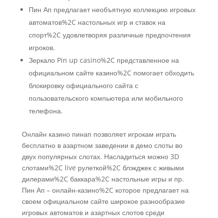
Пин Ап предлагает необъятную коллекцию игровых
автоматов%2C настольных игр и ставок на
спорт%2C удовлетворяя различные предпочтения
игроков.
Зеркало Pin up casino%2C представленное на
официальном сайте казино%2C помогает обходить
блокировку официального сайта с
пользовательского компьютера или мобильного
телефона.
Онлайн казино пинап позволяет игрокам играть
бесплатно в азартном заведении в демо слоты во
двух популярных слотах. Насладиться можно 3D
слотами%2C live рулеткой%2C блэкджек с живыми
дилерами%2C баккара%2C настольные игры и пр.
Пин Ап – онлайн-казино%2C которое предлагает на
своем официальном сайте широкое разнообразие
игровых автоматов и азартных слотов среди