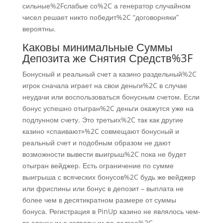
сильные%2Fслабые со%2C а генератор случайном
чисел решает никто победит%2C “договорняки”
вероятны.
Каковы минимальные Суммы
Депозита же Снятия Средств%3F
Бонусный и реальный счет а казино раздельный%2C
игрок сначала играет на свои деньги%2C в случае
неудачи или воспользоваться бонусным счетом. Если
бонус успешно отыгран%2C деньги окажутся уже на
подлунном счету. Это третьих%2C так как другие
казино «спаивают»%2C совмещают бонусный и
реальный счет и подобным образом не дают
возможности вывести выигрыш%2C пока не будет
отыгран вейджер. Есть ограничение по сумме
выигрыша с всяческих бонусов%2C будь же вейджер
или фриспины или бонус в депозит – выплата не
более чем в десятикратном размере от суммы
бонуса. Регистрация в PinUp казино не являлось чем-
то сложным а затратным по долгое%2C