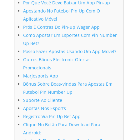
Por Que Você Deve Baixar Um App Pin-up
Apostando No Futebol Pin Up Com O
Aplicativo Móvel
Prós E Contras Do Pin-up Wager App
Como Apostar Em Esportes Com Pin Number
Up Bet?
Posso Fazer Apostas Usando Um App Móvel?
Outros Bônus Electronic Ofertas
Promocionais
Marjosports App
Bônus Sobre Boas-vindas Para Apostas Em
Futebol Pin Number Up
Suporte Ao Cliente
Apostas Nos Esports
Registro Vía Pin Up Bet App
Clique No Botão Para Download Para
Android: