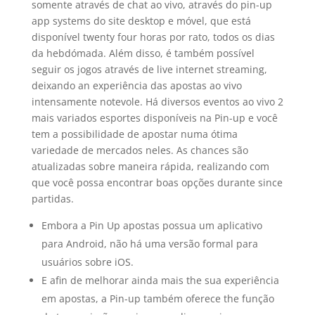
somente através de chat ao vivo, através do pin-up
app systems do site desktop e móvel, que está
disponível twenty four horas por rato, todos os dias
da hebdómada. Além disso, é também possível
seguir os jogos através de live internet streaming,
deixando an experiência das apostas ao vivo
intensamente notevole. Há diversos eventos ao vivo 2
mais variados esportes disponíveis na Pin-up e você
tem a possibilidade de apostar numa ótima
variedade de mercados neles. As chances são
atualizadas sobre maneira rápida, realizando com
que você possa encontrar boas opções durante since
partidas.
Embora a Pin Up apostas possua um aplicativo
para Android, não há uma versão formal para
usuários sobre iOS.
E afin de melhorar ainda mais the sua experiência
em apostas, a Pin-up também oferece the função