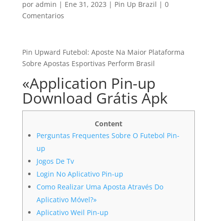
por
admin
|
Ene 31, 2023
|
Pin Up Brazil
|
0
Comentarios
Pin Upward Futebol: Aposte Na Maior Plataforma
Sobre Apostas Esportivas Perform Brasil
«Application Pin-up
Download Grátis Apk
Content
Perguntas Frequentes Sobre O Futebol Pin-
up
Jogos De Tv
Login No Aplicativo Pin-up
Como Realizar Uma Aposta Através Do
Aplicativo Móvel?»
Aplicativo Weil Pin-up