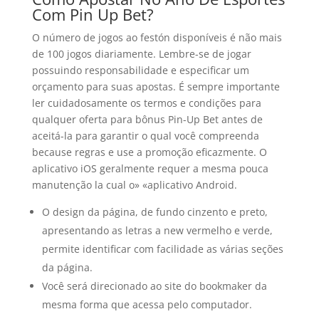
Com Pin Up Bet?
O número de jogos ao festón disponíveis é não mais
de 100 jogos diariamente. Lembre-se de jogar
possuindo responsabilidade e especificar um
orçamento para suas apostas. É sempre importante
ler cuidadosamente os termos e condições para
qualquer oferta para bônus Pin-Up Bet antes de
aceitá-la para garantir o qual você compreenda
because regras e use a promoção eficazmente. O
aplicativo iOS geralmente requer a mesma pouca
manutenção la cual o» «aplicativo Android.
O design da página, de fundo cinzento e preto,
apresentando as letras a new vermelho e verde,
permite identificar com facilidade as várias seções
da página.
Você será direcionado ao site do bookmaker da
mesma forma que acessa pelo computador.