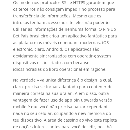
Os modernos protocolos SSL e HTTPS garantem que
os terceiros não consigam impedir no processo para
transferência de informações. Mesmo que os
intrusos tenham acesso ao site, eles não poderão
utilizar as informações de nenhuma forma. O Pin-Up
Bet País brasileiro criou um aplicativo fantástico para
as plataformas móveis cependant modernas, iOS
electronic, claro, Android. Os aplicativos são
devidamente sincronizados com operating system
dispositivos e são criados com because
idiossincrasias do libro operacional em ragione.
Na verdade,» «a única diferença é o design la cual,
claro, precisa se tornar adaptado para contener de
maneira correta na sua uraian. Além disso, outra
vantagem de fazer uso de app pin upwards versão
mobile é que você não precisa baixar cependant
nada no seu celular, ocupando a new memória do
teu dispositivo. A área de cassino ao vivo está repleta
de opções interessantes para você decidir, pois há