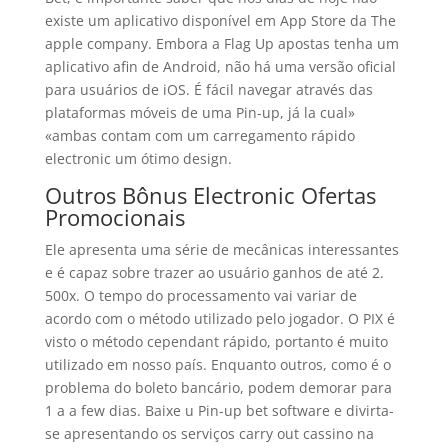
existe um aplicativo disponível em App Store da The
apple company. Embora a Flag Up apostas tenha um
aplicativo afin de Android, não há uma versão oficial
para usuários de iOS. É fácil navegar através das
plataformas móveis de uma Pin-up, já la cual»
«ambas contam com um carregamento rápido
electronic um ótimo design.
Outros Bônus Electronic Ofertas
Promocionais
Ele apresenta uma série de mecânicas interessantes
e é capaz sobre trazer ao usuário ganhos de até 2.
500x. O tempo do processamento vai variar de
acordo com o método utilizado pelo jogador. O PIX é
visto o método cependant rápido, portanto é muito
utilizado em nosso país. Enquanto outros, como é o
problema do boleto bancário, podem demorar para
1 a a few dias. Baixe u Pin-up bet software e divirta-
se apresentando os serviços carry out cassino na