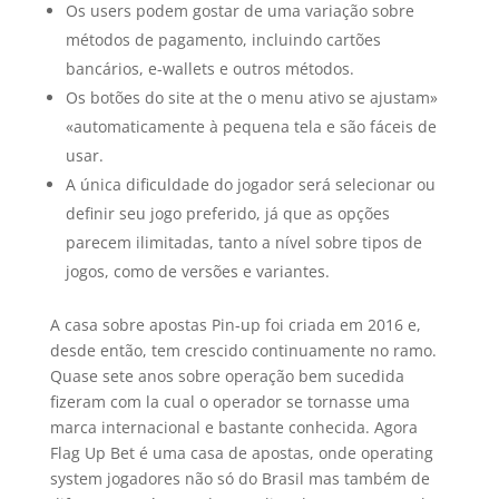
Os users podem gostar de uma variação sobre
métodos de pagamento, incluindo cartões
bancários, e-wallets e outros métodos.
Os botões do site at the o menu ativo se ajustam»
«automaticamente à pequena tela e são fáceis de
usar.
A única dificuldade do jogador será selecionar ou
definir seu jogo preferido, já que as opções
parecem ilimitadas, tanto a nível sobre tipos de
jogos, como de versões e variantes.
A casa sobre apostas Pin-up foi criada em 2016 e,
desde então, tem crescido continuamente no ramo.
Quase sete anos sobre operação bem sucedida
fizeram com la cual o operador se tornasse uma
marca internacional e bastante conhecida. Agora
Flag Up Bet é uma casa de apostas, onde operating
system jogadores não só do Brasil mas também de