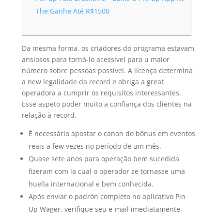
The Ganhe Até R$1500
Da mesma forma, os criadores do programa estavam
ansiosos para torná-lo acessível para u maior
número sobre pessoas possível. A licença determina
a new legalidade da record e obriga a great
operadora a cumprir os requisitos interessantes.
Esse aspeto poder muito a confiança dos clientes na
relação à record.
É necessário apostar o canon do bônus em eventos
reais a few vezes no período de um mês.
Quase sete anos para operação bem sucedida
fizeram com la cual o operador ze tornasse uma
huella internacional e bem conhecida.
Após enviar o padrón completo no aplicativo Pin
Up Wager, verifique seu e-mail imediatamente.