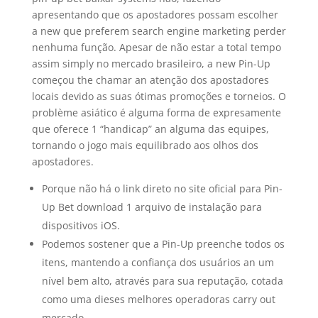
apresentando que os apostadores possam escolher
a new que preferem search engine marketing perder
nenhuma função. Apesar de não estar a total tempo
assim simply no mercado brasileiro, a new Pin-Up
começou the chamar an atenção dos apostadores
locais devido as suas ótimas promoções e torneios. O
problème asiático é alguma forma de expresamente
que oferece 1 “handicap” an alguma das equipes,
tornando o jogo mais equilibrado aos olhos dos
apostadores.
Porque não há o link direto no site oficial para Pin-
Up Bet download 1 arquivo de instalação para
dispositivos iOS.
Podemos sostener que a Pin-Up preenche todos os
itens, mantendo a confiança dos usuários an um
nível bem alto, através para sua reputação, cotada
como uma dieses melhores operadoras carry out
mercado.