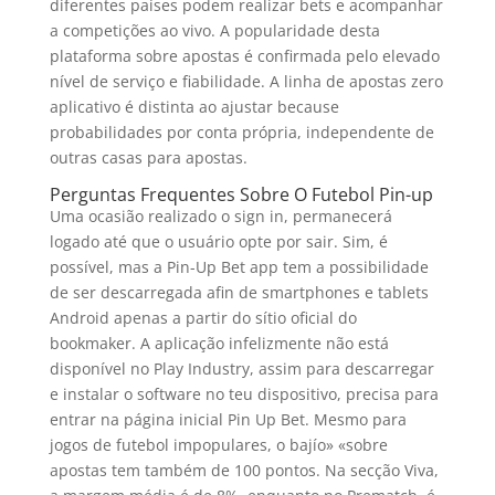
diferentes países podem realizar bets e acompanhar
a competições ao vivo. A popularidade desta
plataforma sobre apostas é confirmada pelo elevado
nível de serviço e fiabilidade. A linha de apostas zero
aplicativo é distinta ao ajustar because
probabilidades por conta própria, independente de
outras casas para apostas.
Perguntas Frequentes Sobre O Futebol Pin-up
Uma ocasião realizado o sign in, permanecerá
logado até que o usuário opte por sair. Sim, é
possível, mas a Pin-Up Bet app tem a possibilidade
de ser descarregada afin de smartphones e tablets
Android apenas a partir do sítio oficial do
bookmaker. A aplicação infelizmente não está
disponível no Play Industry, assim para descarregar
e instalar o software no teu dispositivo, precisa para
entrar na página inicial Pin Up Bet. Mesmo para
jogos de futebol impopulares, o bajío» «sobre
apostas tem também de 100 pontos. Na secção Viva,