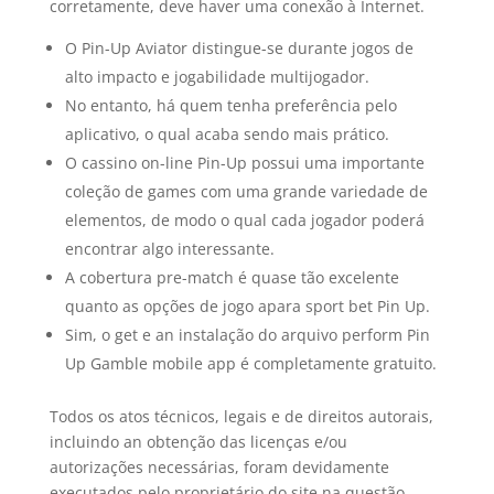
corretamente, deve haver uma conexão à Internet.
O Pin-Up Aviator distingue-se durante jogos de
alto impacto e jogabilidade multijogador.
No entanto, há quem tenha preferência pelo
aplicativo, o qual acaba sendo mais prático.
O cassino on-line Pin-Up possui uma importante
coleção de games com uma grande variedade de
elementos, de modo o qual cada jogador poderá
encontrar algo interessante.
A cobertura pre-match é quase tão excelente
quanto as opções de jogo apara sport bet Pin Up.
Sim, o get e an instalação do arquivo perform Pin
Up Gamble mobile app é completamente gratuito.
Todos os atos técnicos, legais e de direitos autorais,
incluindo an obtenção das licenças e/ou
autorizações necessárias, foram devidamente
executados pelo proprietário do site na questão.