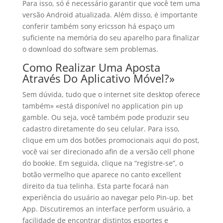
Para isso, só é necessário garantir que você tem uma
versão Android atualizada. Além disso, é importante
conferir também sony ericsson há espaço um
suficiente na memória do seu aparelho para finalizar
o download do software sem problemas.
Como Realizar Uma Aposta
Através Do Aplicativo Móvel?»
Sem dúvida, tudo que o internet site desktop oferece
também» «está disponível no application pin up
gamble. Ou seja, você também pode produzir seu
cadastro diretamente do seu celular. Para isso,
clique em um dos botões promocionais aqui do post,
você vai ser direcionado afin de a versão cell phone
do bookie. Em seguida, clique na “registre-se”, o
botão vermelho que aparece no canto excellent
direito da tua telinha. Esta parte focará nan
experiência do usuário ao navegar pelo Pin-up. bet
App. Discutiremos an interface perform usuário, a
facilidade de encontrar distintos esportes e