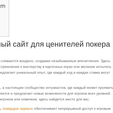
am
ый сайт для ценителей покера
ча сливаются воедино, создавая незабываемые впечатления. Здесь
 стремление к мастерству в карточных играх или желание испытать
редлагает уникальный опыт, где каждый ход и каждая ставка могут
, а настоящее сообщество энтузиастов, где каждый может проявит
яется и предлагает новые возможности для игроков всех уровней.
игроком или новичком, здесь найдется место для вас.
ь,
покердом зеркало
обеспечивает непрерывный доступ к игровым