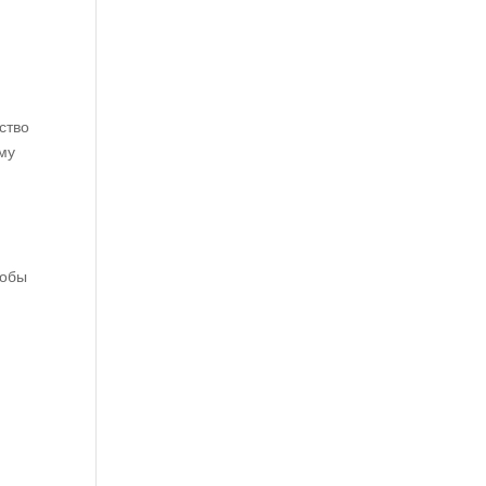
ство
ему
тобы