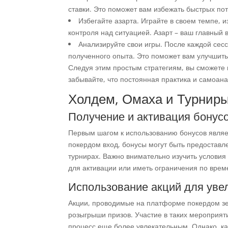
ставки. Это поможет вам избежать быстрых пот
Избегайте азарта. Играйте в своем темпе, 
контроля над ситуацией. Азарт – ваш главный в
Анализируйте свои игры. После каждой сес
полученного опыта. Это поможет вам улучшить
Следуя этим простым стратегиям, вы сможете 
забывайте, что постоянная практика и самоанал
Холдем, Омаха и Турниры‪!
Получение и активация бонус
Первым шагом к использованию бонусов являе
покердом вход, бонусы могут быть предоставл
турнирах. Важно внимательно изучить условия 
для активации или иметь ограничения по врем
Использование акций для ув
Акции, проводимые на платформе покердом зе
розыгрыши призов. Участие в таких мероприят
процесс еще более увлекательным. Однако, как