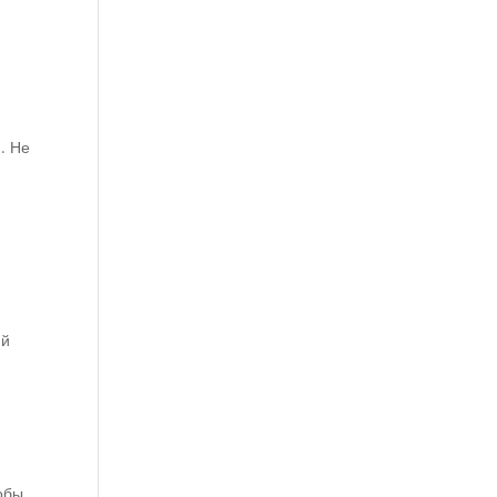
. Не
ий
тобы