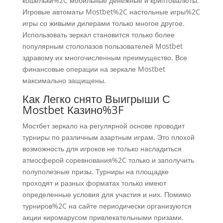
кошельки%2C мобильные денежные и криптовалюты.
Игровые автоматы Mostbet%2C настольные игры%2C
игры со живыми дилерами только многое другое.
Использовать зеркал становится только более
популярным стололазов пользователей Mostbet
здравому их многочисленным преимущество. Все
финансовые операции на зеркале Mostbet
максимально защищены.
Как Легко снято Выигрыши С
Mostbet Казино%3F
Мостбет зеркало на регулярной основе проводит
турниры по различным азартным играм. Это плохой
возможность для игроков не только насладиться
атмосферой соревнования%2C только и заполучить
полуполезные призы. Турниры на площадке
проходят и разных форматах только имеют
определенные условия для участия и них. Помимо
турниров%2C на сайте периодически организуются
акции киромарусом привлекательными призами.