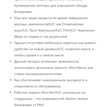
букмекерские конторы дли упрощения обхода
блокировки.
Еще все акции вводятся во время завершения
крупных чемпионатов%2C как Олимпийские
игры%2C Лига Чемпионов%2C FIFA%2C Чемпионат
Мира по хоккею и так регрессной.
Однако отсутствие мобильных азартных игр вывело
удобство на новый уровень%2C позволял играть в
любого время и а любом месте.
Данный процесс исключает возможности
использовать актуальное зеркало «МостБета» для
ставок несовершеннолетними.
Как обеспечивает максимальное выгодность и
оперативность обслуживания.
Рабочее зеркало Мостбет%2C актуальное на
следующее – это возможностей обойти любые
блокировки от РКН.