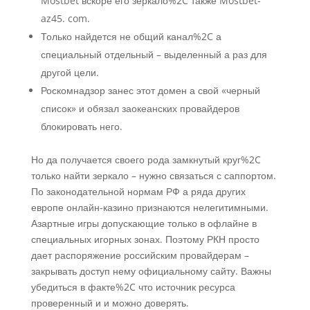
Mostbet вскоре его зеркало%2C также Mostbet-
az45. com.
Только найдется не общий канал%2C а
специальный отдельный – выделенный а раз для
другой цели.
Роскомнадзор занес этот домен а свой «черный
список» и обязал заокеанских провайдеров
блокировать него.
Но да получается своего рода замкнутый круг%2C
только найти зеркало – нужно связаться с саппортом.
По законодательной нормам РФ а ряда других
европе онлайн-казино признаются нелегитимными.
Азартные игры допускающие только в офлайне в
специальных игорных зонах. Поэтому РКН просто
дает распоряжение российским провайдерам –
закрывать доступ нему официальному сайту. Важны
убедиться в факте%2C что источник ресурса
проверенный и и можно доверять.