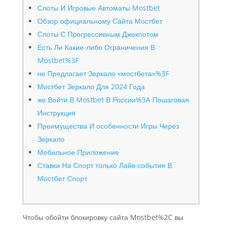
Слоты И Игровые Автоматы Mostbet
Обзор официальному Сайта Мостбет
Слоты С Прогрессивным Джекпотом
Есть Ли Какие-либо Ограничения В
Mostbet%3F
не Предлагает Зеркало «мостбета»%3F
Мостбет Зеркало Для 2024 Года
же Войти В Mostbet В России%3A Пошаговая
Инструкция
Преимущества И особенности Игры Через
Зеркало
Мобильное Приложение
Ставки На Спорт только Лайв-события В
Мостбет Спорт
Чтобы обойти блокировку сайта Mostbet%2C вы