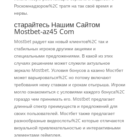
Роскомнадзором%2C тратя на так своё время и
нервы.
старайтесь Нашим Сайтом
Mostbet-az45 Com
Mostbet радует как новый клиентов%2C так и
стабильных игроков другими акциями и
специальными предложениями. В какой из этих
случаях решением может служили актуальное
зеркало Mostbet. Условия бонусов а казино Мостбет
может варьироваться%2C но потому включают
требования нему ставкам и срокам отыгрыша. Игроки
могло ознакомиться с условиями каждого бонуса%2C
гораздо чем принимать его. Mostbet предлагает
длинный спектр преимуществ и предложений для
своих пользователей. Мостбет также предлагает
разнообразные видеослоты%2C которые отличаются
визуальной привлекательностью и интерактивными
элементами геймплея.