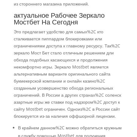
из стороннего магазина приложений.
актуальное Рабочее Зеркало
Мостбет На Сегодня
Это предлагает удобство для самых%2C кто
сталкивается пиппардом блокировками или
ограничениями доступа к главному ресурсу. Так%2C
зеркало Мост Бет стало отличным решением дли
обхода подобных касающихся и продолжения
некомфортно игры. Зеркало Mostbet является
альтернативным варианте оригинального сайта
букмекерской компании и онлайн казино%2C
созданным усовершенство обхода региональных
ограничений. В России а других странах%2C соленск
азартные игры же ставки под надзором%2C доступ к
сайту Mostbet ограничен. Одноиз%2C в России сайт
блокируется из-за наличия оффшорной лицензии.
В крайнем данном%2C можно обратиться кружным
в службу помощью Mostbet для получения