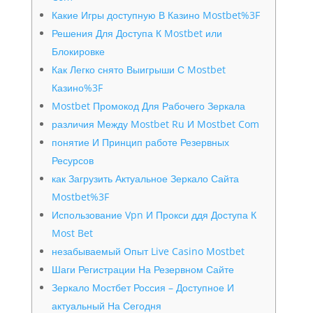
Какие Игры доступную В Казино Mostbet%3F
Решения Для Доступа К Mostbet или
Блокировке
Как Легко снято Выигрыши С Mostbet
Казино%3F
Mostbet Промокод Для Рабочего Зеркала
различия Между Mostbet Ru И Mostbet Com
понятие И Принцип работе Резервных
Ресурсов
как Загрузить Актуальное Зеркало Сайта
Mostbet%3F
Использование Vpn И Прокси ддя Доступа К
Most Bet
незабываемый Опыт Live Casino Mostbet
Шаги Регистрации На Резервном Сайте
Зеркало Мостбет Россия – Доступное И
актуальный На Сегодня