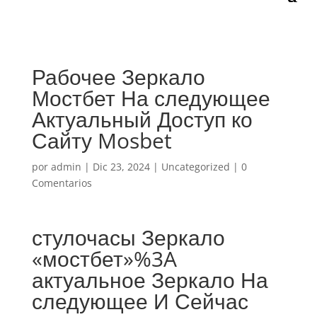
Рабочее Зеркало
Мостбет На следующее
Актуальный Доступ ко
Сайту Mosbet
por
admin
|
Dic 23, 2024
|
Uncategorized
|
0
Comentarios
стулочасы Зеркало
«мостбет»%3A
актуальное Зеркало На
следующее И Сейчас