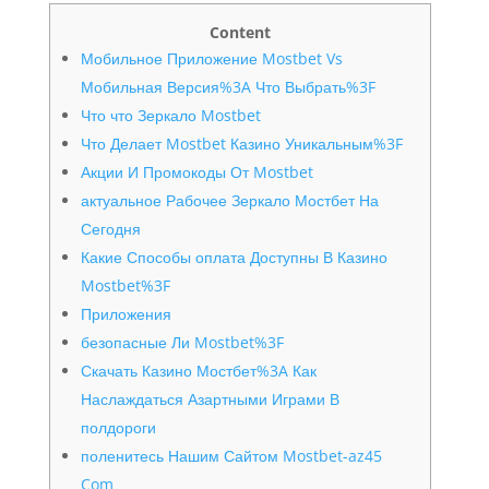
Content
Мобильное Приложение Mostbet Vs
Мобильная Версия%3A Что Выбрать%3F
Что что Зеркало Mostbet
Что Делает Mostbet Казино Уникальным%3F
Акции И Промокоды От Mostbet
актуальное Рабочее Зеркало Мостбет На
Сегодня
Какие Способы оплата Доступны В Казино
Mostbet%3F
Приложения
безопасные Ли Mostbet%3F
Скачать Казино Мостбет%3A Как
Наслаждаться Азартными Играми В
полдороги
поленитесь Нашим Сайтом Mostbet-az45
Com