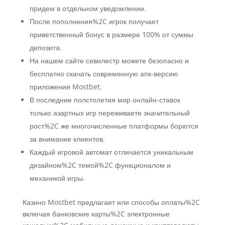
придем в отдельном уведомлении.
После пополнения%2C игрок получает
приветственный бонус в размере 100% от суммы
депозита.
На нашем сайте севилестр можете безопасно и
бесплатно скачать современную апк-версию
приложения Mostbet.
В последние полстолетия мир онлайн-ставок
только азартных игр переживаете значительный
рост%2C же многочисленные платформы борются
за внимание клиентов.
Каждый игровой автомат отличается уникальным
дизайном%2C темой%2C функционалом и
механикой игры.
Казино Mostbet предлагает или способы оплаты%2C
включая банковские карты%2C электронные