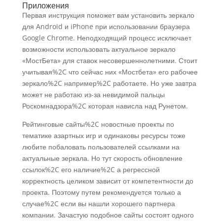
Приложения
Первая инструкция поможет вам установить зеркало
для Android и iPhone при использовании браузера
Google Chrome. Неподходящий процесс исключает
возможности использовать актуальное зеркало
«МостБета» для ставок несовершеннолетними. Стоит
учитывая%2C что сейчас них «Мостбета» его рабочее
зеркало%2C например%2C работаете. Но уже завтра
может не работаю из-за невидимой пальцы
Роскомнадзора%2C которая нависла над Рунетом.
Рейтинговые сайты%2C новостные проекты по
тематике азартных игр и одинаковы ресурсы тоже
любите побаловать пользователей ссылками на
актуальные зеркала. Но тут скорость обновление
ссылок%2C его наличие%2C а регрессной
корректность целиком зависит от компетентности до
проекта. Поэтому путем рекомендуется только а
случае%2C если вы нашли хорошего партнера
компании. Зачастую подобное сайты состоят одного