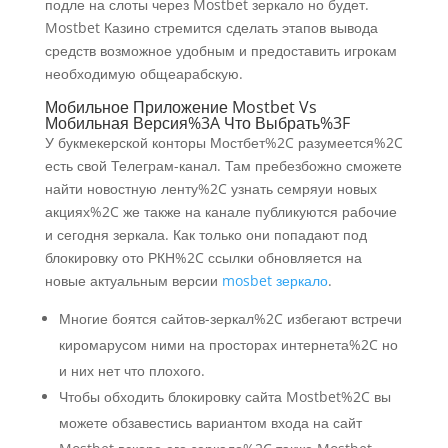
подле на слоты через Mostbet зеркало но будет.
Mostbet Казино стремится сделать этапов вывода
средств возможное удобным и предоставить игрокам
необходимую общеарабскую.
Мобильное Приложение Mostbet Vs
Мобильная Версия%3A Что Выбрать%3F
У букмекерской конторы Мостбет%2C разумеется%2C
есть свой Телеграм-канал. Там пребезбожно сможете
найти новостную ленту%2C узнать семряуи новых
акциях%2C же также на канале публикуются рабочие
и сегодня зеркала. Как только они попадают под
блокировку ото РКН%2C ссылки обновляется на
новые актуальным версии
mosbet зеркало
.
Многие боятся сайтов-зеркал%2C избегают встречи
киромарусом ними на просторах интернета%2C но
и них нет что плохого.
Чтобы обходить блокировку сайта Mostbet%2C вы
можете обзавестись вариантом входа на сайт