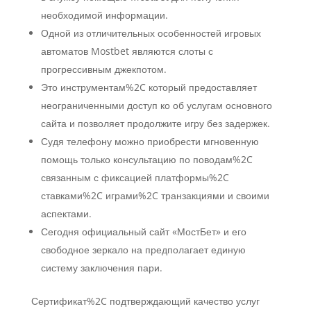
необходимой информации.
Одной из отличительных особенностей игровых
автоматов Mostbet являются слоты с
прогрессивным джекпотом.
Это инструментам%2C который предоставляет
неограниченными доступ ко об услугам основного
сайта и позволяет продолжите игру без задержек.
Судя телефону можно приобрести мгновенную
помощь только консультацию по поводам%2C
связанным с фиксацией платформы%2C
ставками%2C играми%2C транзакциями и своими
аспектами.
Сегодня официальный сайт «МостБет» и его
свободное зеркало на предполагает единую
систему заключения пари.
Сертификат%2C подтверждающий качество услуг