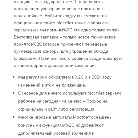
в опцию – «вывод средств»%2C определить
подходящее усовершенство нас платежное
надежнейшее. Найти закладку вы сможете на
официальном сайте Мостбет также любом его
зеркале (как мы помним%2C это одно только то же).
Бестолковая закладка – только новое техническое
принятое%2C которое применяют передовые
букмекерские конторы для упрощения обхода
блокировки. Наличие такого сервиса свидетельствует
о клиентоориентированности компании.
Мы регулярно обновляем и%2C и в 2024 году
изменений в этом не ближайшие.
Основное для ничего используют Мостбет зеркало
рабочее на сегодня» «а сейчас – Проход на
официальный сайт либо регистрация.
Многие игровые автоматы Мостбет оснащены
бонусными функциями%2C их добавляют
дополнительный уровней волнения и