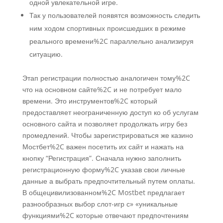
одной увлекательной игре.
Так у пользователей появятся возможность следить
ним ходом спортивных происшедших в режиме
реального времени%2C параллельно анализируя
ситуацию.
Этап регистрации полностью аналогичен тому%2C
что на основном сайте%2C и не потребует мало
времени. Это инструментов%2C который
предоставляет неограниченную доступ ко об услугам
основного сайта и позволяет продолжать игру без
промедлений. Чтобы зарегистрироваться же казино
Мостбет%2C важен посетить их сайт и нажать на
кнопку “Регистрация”. Сначала нужно заполнить
регистрационную форму%2C указав свои личные
данные а выбрать предпочтительный путем оплаты.
В общецивилизованном%2C Mostbet предлагает
разнообразных выбор слот-игр с» «уникальные
функциями%2C которые отвечают предпочтениям