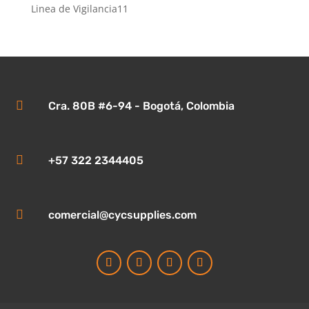
producto
11
Linea de Vigilancia
11
productos

Cra. 80B #6-94 - Bogotá, Colombia

+57 322 2344405

comercial@cycsupplies.com