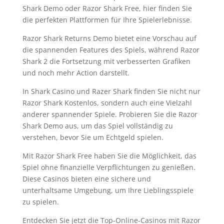
Shark Demo oder Razor Shark Free, hier finden Sie
die perfekten Plattformen für Ihre Spielerlebnisse.
Razor Shark Returns Demo bietet eine Vorschau auf
die spannenden Features des Spiels, während Razor
Shark 2 die Fortsetzung mit verbesserten Grafiken
und noch mehr Action darstellt.
In Shark Casino und Razer Shark finden Sie nicht nur
Razor Shark Kostenlos, sondern auch eine Vielzahl
anderer spannender Spiele. Probieren Sie die Razor
Shark Demo aus, um das Spiel vollständig zu
verstehen, bevor Sie um Echtgeld spielen.
Mit Razor Shark Free haben Sie die Möglichkeit, das
Spiel ohne finanzielle Verpflichtungen zu genießen.
Diese Casinos bieten eine sichere und
unterhaltsame Umgebung, um Ihre Lieblingsspiele
zu spielen.
Entdecken Sie jetzt die Top-Online-Casinos mit Razor