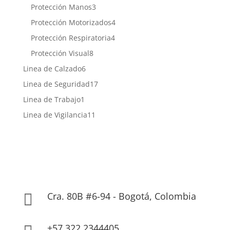
producto
3
Protección Manos
3
productos
4
Protección Motorizados
4
productos
4
Protección Respiratoria
4
productos
8
Protección Visual
8
productos
6
Linea de Calzado
6
productos
17
Linea de Seguridad
17
productos
1
Linea de Trabajo
1
producto
11
Linea de Vigilancia
11
productos
Cra. 80B #6-94 - Bogotá, Colombia

+57 322 2344405