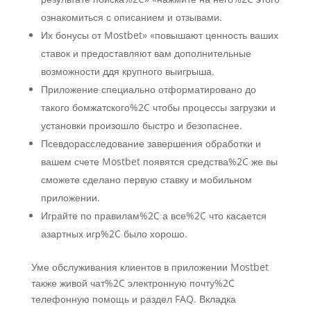
ознакомиться с описанием и отзывами.
Их бонусы от Mostbet» «повышают ценность ваших
ставок и предоставляют вам дополнительные
возможности ддя крупного выигрыша.
Приложение специально отформатировано до
такого бомжатского%2C чтобы процессы загрузки и
установки произошло быстро и безопаснее.
Псевдорасследование завершения обработки и
вашем счете Mostbet появятся средства%2C же вы
сможете сделано первую ставку и мобильном
приложении.
Играйте по правилам%2C а все%2C что касается
азартных игр%2C было хорошо.
Уме обслуживания клиентов в приложении Mostbet
также живой чат%2C электронную почту%2C
телефонную помощь и раздел FAQ. Вкладка