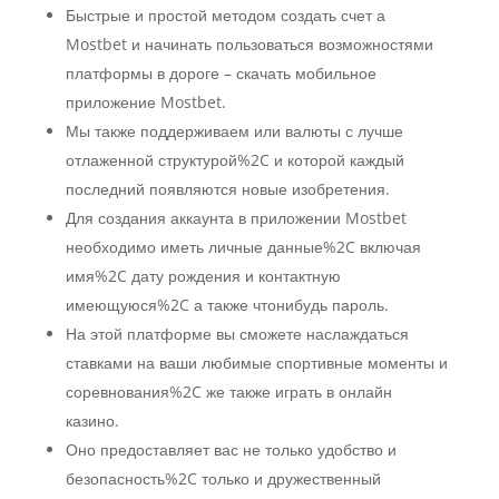
Быстрые и простой методом создать счет а
Mostbet и начинать пользоваться возможностями
платформы в дороге – скачать мобильное
приложение Mostbet.
Мы также поддерживаем или валюты с лучше
отлаженной структурой%2C и которой каждый
последний появляются новые изобретения.
Для создания аккаунта в приложении Mostbet
необходимо иметь личные данные%2C включая
имя%2C дату рождения и контактную
имеющуюся%2C а также чтонибудь пароль.
На этой платформе вы сможете наслаждаться
ставками на ваши любимые спортивные моменты и
соревнования%2C же также играть в онлайн
казино.
Оно предоставляет вас не только удобство и
безопасность%2C только и дружественный