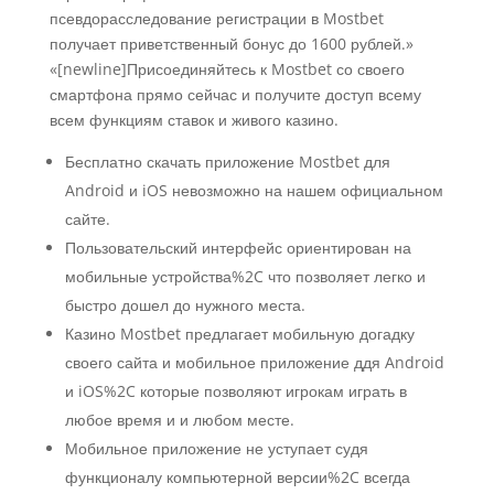
псевдорасследование регистрации в Mostbet
получает приветственный бонус до 1600 рублей.»
«[newline]Присоединяйтесь к Mostbet со своего
смартфона прямо сейчас и получите доступ всему
всем функциям ставок и живого казино.
Бесплатно скачать приложение Mostbet для
Android и iOS невозможно на нашем официальном
сайте.
Пользовательский интерфейс ориентирован на
мобильные устройства%2C что позволяет легко и
быстро дошел до нужного места.
Казино Mostbet предлагает мобильную догадку
своего сайта и мобильное приложение ддя Android
и iOS%2C которые позволяют игрокам играть в
любое время и и любом месте.
Мобильное приложение не уступает судя
функционалу компьютерной версии%2C всегда