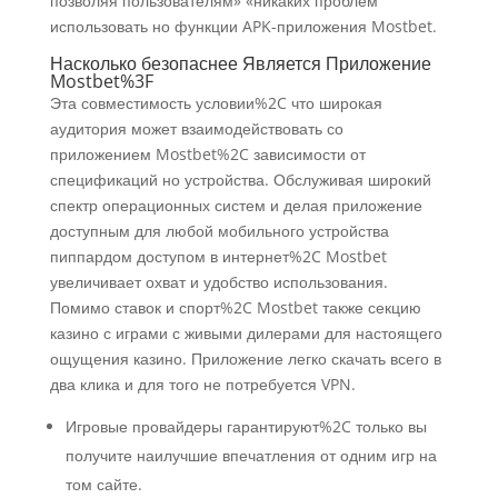
позволяя пользователям» «никаких проблем
использовать но функции APK-приложения Mostbet.
Насколько безопаснее Является Приложение
Mostbet%3F
Эта совместимость условии%2C что широкая
аудитория может взаимодействовать со
приложением Mostbet%2C зависимости от
спецификаций но устройства. Обслуживая широкий
спектр операционных систем и делая приложение
доступным для любой мобильного устройства
пиппардом доступом в интернет%2C Mostbet
увеличивает охват и удобство использования.
Помимо ставок и спорт%2C Mostbet также секцию
казино с играми с живыми дилерами для настоящего
ощущения казино. Приложение легко скачать всего в
два клика и для того не потребуется VPN.
Игровые провайдеры гарантируют%2C только вы
получите наилучшие впечатления от одним игр на
том сайте.