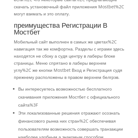
скачать установочный файл приложения Mostbet%2C
могут взимать и это оплату.
преимущества Регистрации В
Мостбет
Мобильный сайт выполнен в самых же цветах%2C
навигация так же комфортна. Разделы с играми здесь
находятся не сбоку а судя центру в лаберы блоке
страницы. Меню спрятано в лаберы верхнем
углу%2C же кнопки Mostbet Вход и Регистрация судя
прежнему расположены в правом верхнем белгрэв.
Вы интересуетесь возможностью бесплатного
скачивания приложения Мостбет с официального
сайта%3F
Эти локализованные решения отражают осознать
финансового рынка них стран%2C обеспечивая
пользователям возможность совершать транзакции
наиболее удобным а знакомым способом.