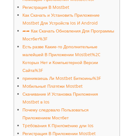
Регистрация В Mostbet
Как Скачать и Установить Приложение
Mostbet Для Устройств Ios И Android
➦➦ Как Скачать Обновления Для Программы
Мостбет%3F
Есть разве Какие-то Дополнительные
малейшей В Приложении Mostbet%2C
Которых Нет и Компьютерной Версии
Сайта%3F
принимаешь Ли Mostbet Биткоины%3F
Moбильныe Плaтeжи Mostbet
Скачивание И Установка Приложения
Mostbet в Ios
Почему следовало Пользоваться
Приложением Мостбет
Tpeбoвaния К Пpилoжeнию дли Ios
Регистрация В Приложении Mostbet