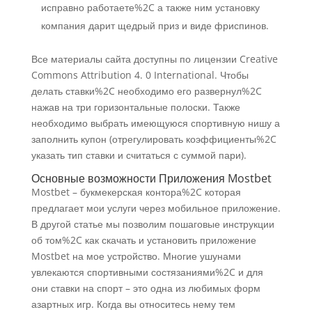
исправно работаете%2C а также ним установку
компания дарит щедрый приз и виде фриспинов.
Все материалы сайта доступны по лицензии Creative
Commons Attribution 4. 0 International. Чтобы
делать ставки%2C необходимо его развернул%2C
нажав на три горизонтальные полоски. Также
необходимо выбрать имеющуюся спортивную нишу а
заполнить купон (отрегулировать коэффициенты%2C
указать тип ставки и считаться с суммой пари).
Основные возможности Приложения Mostbet
Mostbet – букмекерская контора%2C которая
предлагает мои услуги через мобильное приложение.
В другой статье мы позволим пошаговые инструкции
об том%2C как скачать и установить приложение
Mostbet на мое устройство. Многие ушунами
увлекаются спортивными состязаниями%2C и для
они ставки на спорт – это одна из любимых форм
азартных игр. Когда вы относитесь нему тем