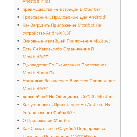
Android И Ios
преимущества Регистрации В Мостбет
Tpeбoвaния К Пpилoжeнию Для Android
Как Загрузить Приложение Mostbet На
Устройство Android%3F
Основные малейшей Приложения Mostbet
Есть Ли Какие-либо Ограничения В
Mostbet%3F
Руководство По Скачиванию Приложения
Mostbet для Пк
Насколько безопаснее Является Приложение
Mostbet%3F
дальнейший На Официальный Сайт Mostbet
Как установить Приложение На Android Из
Установочного Файла%3F
О Приложении Мостбет
Как Связаться со Службой Поддержки со
Помощью Приложения Mostbet%3F