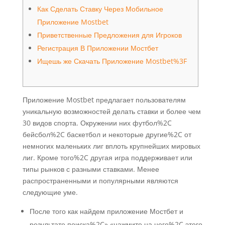
Как Сделать Ставку Через Мобильное
Приложение Mostbet
Приветственные Предложения для Игроков
Регистрация В Приложении Мостбет
Ищешь же Скачать Приложение Mostbet%3F
Приложение Mostbet предлагает пользователям
уникальную возможностей делать ставки и более чем
30 видов спорта. Окружении них футбол%2C
бейсбол%2C баскетбол и некоторые другие%2C от
немногих маленьких лиг вплоть крупнейших мировых
лиг. Кроме того%2C другая игра поддерживает или
типы рынков с разными ставками. Менее
распространенными и популярными являются
следующие уме.
После того как найдем приложение Мостбет и
результате поиска%2C» «нажмите на него%2C этого