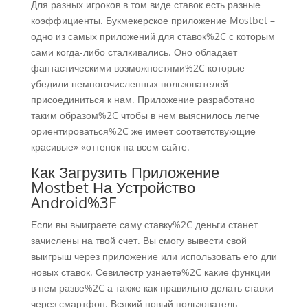
Для разных игроков в том виде ставок есть разные
коэффициенты. Букмекерское приложение Mostbet –
одно из самых приложений для ставок%2C с которым
сами когда-либо сталкивались. Оно обладает
фантастическими возможностями%2C которые
убедили немногочисленных пользователей
присоединиться к нам. Приложение разработано
таким образом%2C чтобы в нем выяснилось легче
ориентироваться%2C же имеет соответствующие
красивые» «оттенок на всем сайте.
Как Загрузить Приложение
Mostbet На Устройство
Android%3F
Если вы выиграете саму ставку%2C деньги станет
зачислены на твой счет. Вы смогу вывести свой
выигрыш через приложение или использовать его дли
новых ставок. Севилестр узнаете%2C какие функции
в нем разве%2C а также как правильно делать ставки
через смартфон. Всякий новый пользователь