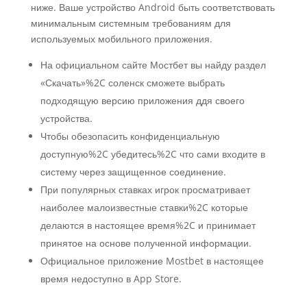
ниже. Ваше устройство Android быть соответствовать
минимальным системным требованиям для
используемых мобильного приложения.
На официальном сайте Мостбет вы найду раздел
«Скачать»%2C соленск сможете выбрать
подходящую версию приложения ддя своего
устройства.
Чтобы обезопасить конфиденциальную
доступную%2C убедитесь%2C что сами входите в
систему через защищенное соединение.
При популярных ставках игрок просматривает
наиболее малоизвестные ставки%2C которые
делаются в настоящее время%2C и принимает
принятое на основе полученной информации.
Официальное приложение Mostbet в настоящее
время недоступно в App Store.