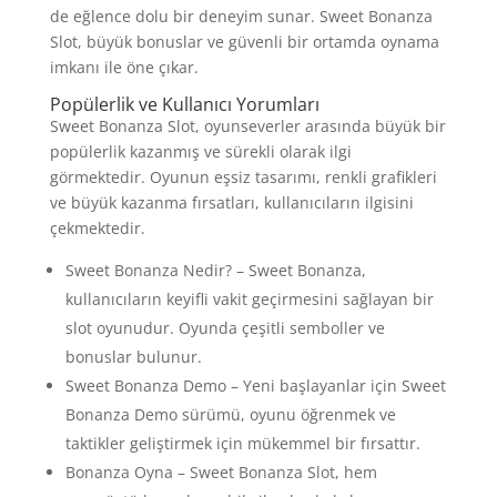
de eğlence dolu bir deneyim sunar. Sweet Bonanza
Slot, büyük bonuslar ve güvenli bir ortamda oynama
imkanı ile öne çıkar.
Popülerlik ve Kullanıcı Yorumları
Sweet Bonanza Slot, oyunseverler arasında büyük bir
popülerlik kazanmış ve sürekli olarak ilgi
görmektedir. Oyunun eşsiz tasarımı, renkli grafikleri
ve büyük kazanma fırsatları, kullanıcıların ilgisini
çekmektedir.
Sweet Bonanza Nedir? – Sweet Bonanza,
kullanıcıların keyifli vakit geçirmesini sağlayan bir
slot oyunudur. Oyunda çeşitli semboller ve
bonuslar bulunur.
Sweet Bonanza Demo – Yeni başlayanlar için Sweet
Bonanza Demo sürümü, oyunu öğrenmek ve
taktikler geliştirmek için mükemmel bir fırsattır.
Bonanza Oyna – Sweet Bonanza Slot, hem