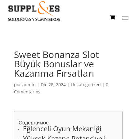
Sweet Bonanza Slot
Büyük Bonuslar ve
Kazanma Fırsatları
por
admin
|
Dic 28, 2024
|
Uncategorized
|
0
Comentarios
Содержимое
Eğlenceli Oyun Mekaniği
Yüksek Kazanç Potansiyeli