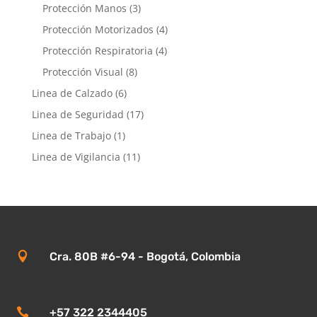
producto
3
Protección Manos
3
productos
4
Protección Motorizados
4
productos
4
Protección Respiratoria
4
productos
8
Protección Visual
8
productos
6
Linea de Calzado
6
productos
17
Linea de Seguridad
17
productos
1
Linea de Trabajo
1
producto
11
Linea de Vigilancia
11
productos

Cra. 80B #6-94 - Bogotá, Colombia

+57 322 2344405