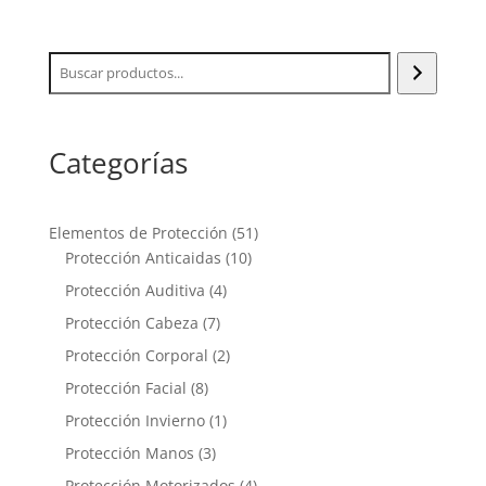
Categorías
51
Elementos de Protección
51
10
productos
Protección Anticaidas
10
productos
4
Protección Auditiva
4
productos
7
Protección Cabeza
7
productos
2
Protección Corporal
2
productos
8
Protección Facial
8
productos
1
Protección Invierno
1
producto
3
Protección Manos
3
productos
4
Protección Motorizados
4