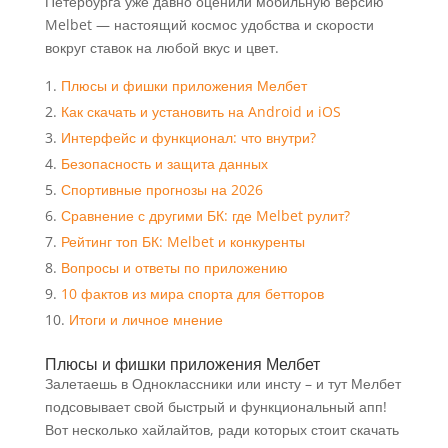
Петербурга уже давно оценили мобильную версию
Melbet — настоящий космос удобства и скорости
вокруг ставок на любой вкус и цвет.
Плюсы и фишки приложения Мелбет
Как скачать и установить на Android и iOS
Интерфейс и функционал: что внутри?
Безопасность и защита данных
Спортивные прогнозы на 2026
Сравнение с другими БК: где Melbet рулит?
Рейтинг топ БК: Melbet и конкуренты
Вопросы и ответы по приложению
10 фактов из мира спорта для бетторов
Итоги и личное мнение
Плюсы и фишки приложения Мелбет
Залетаешь в Одноклассники или инсту – и тут Мелбет
подсовывает свой быстрый и функциональный апп!
Вот несколько хайлайтов, ради которых стоит скачать