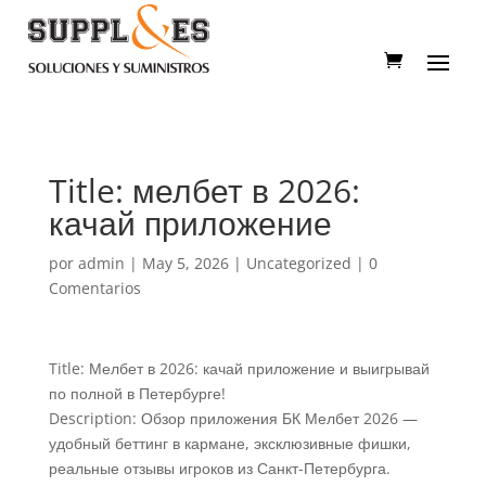
Title: мелбет в 2026:
качай приложение
por
admin
|
May 5, 2026
|
Uncategorized
|
0
Comentarios
Title: Мелбет в 2026: качай приложение и выигрывай
по полной в Петербурге!
Description: Обзор приложения БК Мелбет 2026 —
удобный беттинг в кармане, эксклюзивные фишки,
реальные отзывы игроков из Санкт-Петербурга.