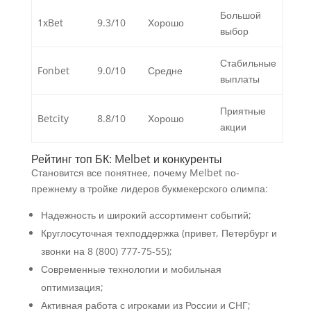
Большой
1xBet
9.3/10
Хорошо
выбор
Стабильные
Fonbet
9.0/10
Средне
выплаты
Приятные
Betcity
8.8/10
Хорошо
акции
Рейтинг топ БК: Melbet и конкуренты
Становится все понятнее, почему Melbet по-
прежнему в тройке лидеров букмекерского олимпа:
Надежность и широкий ассортимент событий;
Круглосуточная техподдержка (привет, Петербург и
звонки на 8 (800) 777-75-55);
Современные технологии и мобильная
оптимизация;
Активная работа с игроками из России и СНГ;