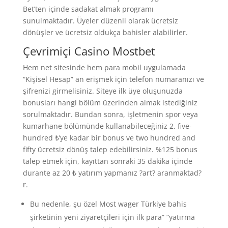
Bet’ten içinde sadakat almak programı
sunulmaktadır. Üyeler düzenli olarak ücretsiz
dönüşler ve ücretsiz oldukça bahisler alabilirler.
Çevrimiçi Casino Mostbet
Hem net sitesinde hem para mobil uygulamada
“Kişisel Hesap” an erişmek için telefon numaranızı ve
şifrenizi girmelisiniz. Siteye ilk üye oluşunuzda
bonusları hangi bölüm üzerinden almak istediğiniz
sorulmaktadır. Bundan sonra, işletmenin spor veya
kumarhane bölümünde kullanabileceğiniz 2. five-
hundred ₺’ye kadar bir bonus ve two hundred and
fifty ücretsiz dönüş talep edebilirsiniz. %125 bonus
talep etmek için, kayıttan sonraki 35 dakika içinde
durante az 20 ₺ yatırım yapmanız ?art? aranmaktad?
r.
Bu nedenle, şu özel Most wager Türkiye bahis
şirketinin yeni ziyaretçileri için ilk para” “yatırma