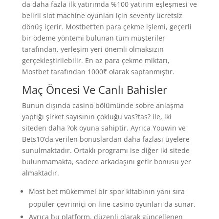
da daha fazla ilk yatırımda %100 yatırım eşleşmesi ve
belirli slot machine oyunları için seventy ücretsiz
dönüş içerir. Mostbet’ten para çekme işlemi, geçerli
bir ödeme yöntemi bulunan tüm müşteriler
tarafından, yerleşim yeri önemli olmaksızın
gerçekleştirilebilir. En az para çekme miktarı,
Mostbet tarafından 1000₹ olarak saptanmıştır.
Maç Öncesi Ve Canlı Bahisler
Bunun dışında casino bölümünde sobre anlaşma
yaptığı şirket sayısının çokluğu vas?tas? ile, iki
siteden daha ?ok oyuna sahiptir. Ayrıca Youwin ve
Bets10’da verilen bonuslardan daha fazlası üyelere
sunulmaktadır. Ortaklı programı ise diğer iki sitede
bulunmamakta, sadece arkadaşını getir bonusu yer
almaktadır.
Most bet mükemmel bir spor kitabının yanı sıra
popüler çevrimiçi on line casino oyunları da sunar.
Ayrıca bu platform, düzenli olarak güncellenen