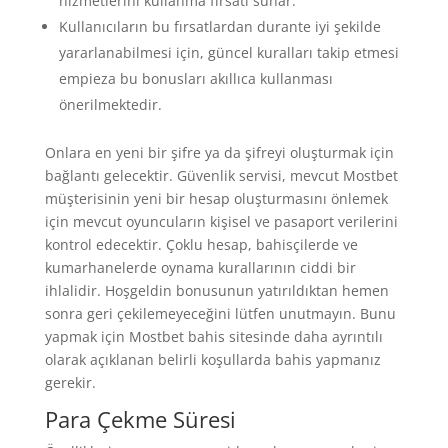
hizmetlerini kullanma fırsatı sunar.
Kullanıcıların bu fırsatlardan durante iyi şekilde
yararlanabilmesi için, güncel kuralları takip etmesi
empieza bu bonusları akıllıca kullanması
önerilmektedir.
Onlara en yeni bir şifre ya da şifreyi oluşturmak için
bağlantı gelecektir. Güvenlik servisi, mevcut Mostbet
müşterisinin yeni bir hesap oluşturmasını önlemek
için mevcut oyuncuların kişisel ve pasaport verilerini
kontrol edecektir. Çoklu hesap, bahisçilerde ve
kumarhanelerde oynama kurallarının ciddi bir
ihlalidir. Hoşgeldin bonusunun yatırıldıktan hemen
sonra geri çekilemeyeceğini lütfen unutmayın. Bunu
yapmak için Mostbet bahis sitesinde daha ayrıntılı
olarak açıklanan belirli koşullarda bahis yapmanız
gerekir.
Para Çekme Süresi