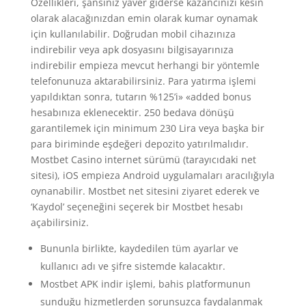
Özellikleri, şansınız yaver giderse kazancınızı kesin
olarak alacağınızdan emin olarak kumar oynamak
için kullanılabilir. Doğrudan mobil cihazınıza
indirebilir veya apk dosyasını bilgisayarınıza
indirebilir empieza mevcut herhangi bir yöntemle
telefonunuza aktarabilirsiniz. Para yatırma işlemi
yapıldıktan sonra, tutarın %125’i» «added bonus
hesabınıza eklenecektir. 250 bedava dönüşü
garantilemek için minimum 230 Lira veya başka bir
para biriminde eşdeğeri depozito yatırılmalıdır.
Mostbet Casino internet sürümü (tarayıcıdaki net
sitesi), iOS empieza Android uygulamaları aracılığıyla
oynanabilir. Mostbet net sitesini ziyaret ederek ve
‘Kaydol’ seçeneğini seçerek bir Mostbet hesabı
açabilirsiniz.
Bununla birlikte, kaydedilen tüm ayarlar ve
kullanıcı adı ve şifre sistemde kalacaktır.
Mostbet APK indir işlemi, bahis platformunun
sunduğu hizmetlerden sorunsuzca faydalanmak