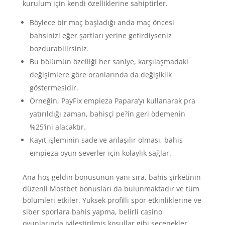
kurulum için kendi özelliklerine sahiptirler.
Böylece bir maç başladığı anda maç öncesi
bahsinizi eğer şartları yerine getirdiyseniz
bozdurabilirsiniz.
Bu bölümün özelliği her saniye, karşılaşmadaki
değişimlere göre oranlarında da değişiklik
göstermesidir.
Örneğin, PayFix empieza Papara’yı kullanarak pra
yatırıldığı zaman, bahisçi pe?in geri ödemenin
%25’ini alacaktır.
Kayıt işleminin sade ve anlaşılır olması, bahis
empieza oyun severler için kolaylık sağlar.
Ana hoş geldin bonusunun yanı sıra, bahis şirketinin
düzenli Mostbet bonusları da bulunmaktadır ve tüm
bölümleri etkiler. Yüksek profilli spor etkinliklerine ve
siber sporlara bahis yapma, belirli casino
oyunlarında iyileştirilmiş koşullar gibi seçenekler