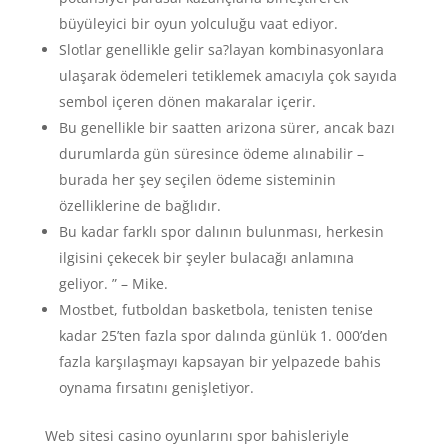
büyüleyici bir oyun yolculuğu vaat ediyor.
Slotlar genellikle gelir sa?layan kombinasyonlara
ulaşarak ödemeleri tetiklemek amacıyla çok sayıda
sembol içeren dönen makaralar içerir.
Bu genellikle bir saatten arizona sürer, ancak bazı
durumlarda gün süresince ödeme alınabilir –
burada her şey seçilen ödeme sisteminin
özelliklerine de bağlıdır.
Bu kadar farklı spor dalının bulunması, herkesin
ilgisini çekecek bir şeyler bulacağı anlamına
geliyor. ” – Mike.
Mostbet, futboldan basketbola, tenisten tenise
kadar 25’ten fazla spor dalında günlük 1. 000’den
fazla karşılaşmayı kapsayan bir yelpazede bahis
oynama fırsatını genişletiyor.
Web sitesi casino oyunlarını spor bahisleriyle