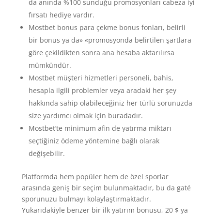
da anında %100 sunduğu promosyonları cabeza iyi
fırsatı hediye vardır.
Mostbet bonus para çekme bonus fonları, belirli
bir bonus ya da» «promosyonda belirtilen şartlara
göre çekildikten sonra ana hesaba aktarılırsa
mümkündür.
Mostbet müşteri hizmetleri personeli, bahis,
hesapla ilgili problemler veya aradaki her şey
hakkında sahip olabileceğiniz her türlü sorunuzda
size yardımcı olmak için buradadır.
Mostbet’te minimum afin de yatırma miktarı
seçtiğiniz ödeme yöntemine bağlı olarak
değişebilir.
Platformda hem popüler hem de özel sporlar
arasında geniş bir seçim bulunmaktadır, bu da gaté
sporunuzu bulmayı kolaylaştırmaktadır.
Yukarıdakiyle benzer bir ilk yatırım bonusu, 20 $ ya