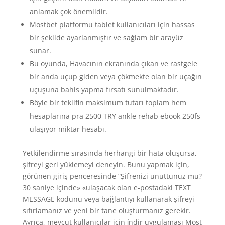
anlamak çok önemlidir.
Mostbet platformu tablet kullanıcıları için hassas
bir şekilde ayarlanmıştır ve sağlam bir arayüz
sunar.
Bu oyunda, Havacının ekranında çıkan ve rastgele
bir anda uçup giden veya çökmekte olan bir uçağın
uçuşuna bahis yapma fırsatı sunulmaktadır.
Böyle bir teklifin maksimum tutarı toplam hem
hesaplarına pra 2500 TRY ankle rehab ebook 250fs
ulaşıyor miktar hesabı.
Yetkilendirme sırasında herhangi bir hata oluşursa,
şifreyi geri yüklemeyi deneyin. Bunu yapmak için,
görünen giriş penceresinde “Şifrenizi unuttunuz mu?
30 saniye içinde» «ulaşacak olan e-postadaki TEXT
MESSAGE kodunu veya bağlantıyı kullanarak şifreyi
sıfırlamanız ve yeni bir tane oluşturmanız gerekir.
Ayrıca, mevcut kullanıcılar için i̇ndir uygulaması Most