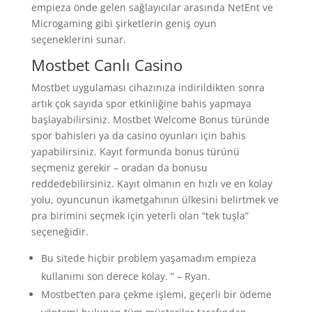
empieza önde gelen sağlayıcılar arasında NetEnt ve
Microgaming gibi şirketlerin geniş oyun
seçeneklerini sunar.
Mostbet Canlı Casino
Mostbet uygulaması cihazınıza indirildikten sonra
artık çok sayıda spor etkinliğine bahis yapmaya
başlayabilirsiniz. Mostbet Welcome Bonus türünde
spor bahisleri ya da casino oyunları için bahis
yapabilirsiniz. Kayıt formunda bonus türünü
seçmeniz gerekir – oradan da bonusu
reddedebilirsiniz. Kayıt olmanın en hızlı ve en kolay
yolu, oyuncunun ikametgahının ülkesini belirtmek ve
pra birimini seçmek için yeterli olan “tek tuşla”
seçeneğidir.
Bu sitede hiçbir problem yaşamadım empieza
kullanımı son derece kolay. ” – Ryan.
Mostbet’ten para çekme işlemi, geçerli bir ödeme