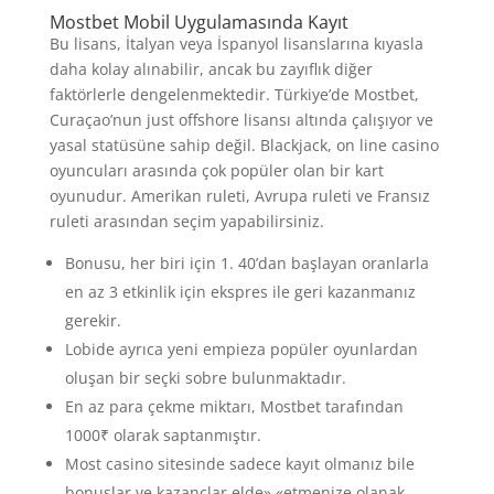
Mostbet Mobil Uygulamasında Kayıt
Bu lisans, İtalyan veya İspanyol lisanslarına kıyasla
daha kolay alınabilir, ancak bu zayıflık diğer
faktörlerle dengelenmektedir. Türkiye’de Mostbet,
Curaçao’nun just offshore lisansı altında çalışıyor ve
yasal statüsüne sahip değil. Blackjack, on line casino
oyuncuları arasında çok popüler olan bir kart
oyunudur. Amerikan ruleti, Avrupa ruleti ve Fransız
ruleti arasından seçim yapabilirsiniz.
Bonusu, her biri için 1. 40’dan başlayan oranlarla
en az 3 etkinlik için ekspres ile geri kazanmanız
gerekir.
Lobide ayrıca yeni empieza popüler oyunlardan
oluşan bir seçki sobre bulunmaktadır.
En az para çekme miktarı, Mostbet tarafından
1000₹ olarak saptanmıştır.
Most casino sitesinde sadece kayıt olmanız bile
bonuslar ve kazançlar elde» «etmenize olanak