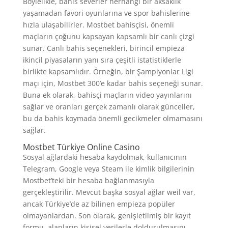
Böylelikle, bahis severler herhangi bir aksaklık
yaşamadan favori oyunlarına ve spor bahislerine
hızla ulaşabilirler. Mostbet bahisçisi, önemli
maçların çoğunu kapsayan kapsamlı bir canlı çizgi
sunar. Canlı bahis seçenekleri, birincil empieza
ikincil piyasaların yanı sıra çeşitli istatistiklerle
birlikte kapsamlıdır. Örneğin, bir Şampiyonlar Ligi
maçı için, Mostbet 300’e kadar bahis seçeneği sunar.
Buna ek olarak, bahisçi maçların video yayınlarını
sağlar ve oranları gerçek zamanlı olarak günceller,
bu da bahis koymada önemli gecikmeler olmamasını
sağlar.
Mostbet Türkiye Online Casino
Sosyal ağlardaki hesaba kaydolmak, kullanıcının
Telegram, Google veya Steam ile kimlik bilgilerinin
Mostbet’teki bir hesaba bağlanmasıyla
gerçekleştirilir. Mevcut başka sosyal ağlar weil var,
ancak Türkiye’de az bilinen empieza popüler
olmayanlardan. Son olarak, genişletilmiş bir kayıt
formu, alanların kişisel verilerle doldurulmasını