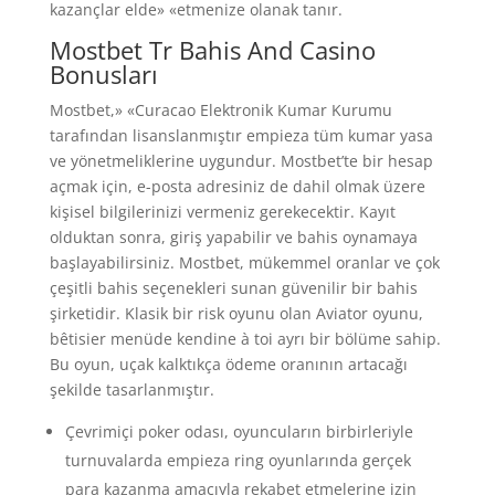
kazançlar elde» «etmenize olanak tanır.
Mostbet Tr Bahis And Casino
Bonusları
Mostbet,» «Curacao Elektronik Kumar Kurumu
tarafından lisanslanmıştır empieza tüm kumar yasa
ve yönetmeliklerine uygundur. Mostbet’te bir hesap
açmak için, e-posta adresiniz de dahil olmak üzere
kişisel bilgilerinizi vermeniz gerekecektir. Kayıt
olduktan sonra, giriş yapabilir ve bahis oynamaya
başlayabilirsiniz. Mostbet, mükemmel oranlar ve çok
çeşitli bahis seçenekleri sunan güvenilir bir bahis
şirketidir. Klasik bir risk oyunu olan Aviator oyunu,
bêtisier menüde kendine à toi ayrı bir bölüme sahip.
Bu oyun, uçak kalktıkça ödeme oranının artacağı
şekilde tasarlanmıştır.
Çevrimiçi poker odası, oyuncuların birbirleriyle
turnuvalarda empieza ring oyunlarında gerçek
para kazanma amacıyla rekabet etmelerine izin