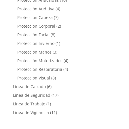
Protección Anticaidas
10
productos
4
Protección Auditiva
4
productos
7
Protección Cabeza
7
productos
2
Protección Corporal
2
productos
8
Protección Facial
8
productos
1
Protección Invierno
1
producto
3
Protección Manos
3
productos
4
Protección Motorizados
4
productos
4
Protección Respiratoria
4
productos
8
Protección Visual
8
productos
6
Linea de Calzado
6
productos
17
Linea de Seguridad
17
productos
1
Linea de Trabajo
1
producto
11
Linea de Vigilancia
11
productos