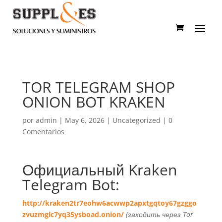
TOR TELEGRAM SHOP
ONION BOT KRAKEN
por
admin
|
May 6, 2026
|
Uncategorized
|
0
Comentarios
Официальный
Kraken
Telegram Bot
:
http://kraken2tr7eohw6acwwp2apxtgqtoy67gzggo
zvuzmglc7yq35ysboad.onion/
(заходить через Tor