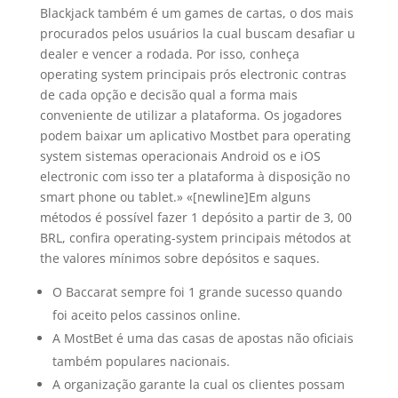
Blackjack também é um games de cartas, o dos mais
procurados pelos usuários la cual buscam desafiar u
dealer e vencer a rodada. Por isso, conheça
operating system principais prós electronic contras
de cada opção e decisão qual a forma mais
conveniente de utilizar a plataforma. Os jogadores
podem baixar um aplicativo Mostbet para operating
system sistemas operacionais Android os e iOS
electronic com isso ter a plataforma à disposição no
smart phone ou tablet.» «[newline]Em alguns
métodos é possível fazer 1 depósito a partir de 3, 00
BRL, confira operating-system principais métodos at
the valores mínimos sobre depósitos e saques.
O Baccarat sempre foi 1 grande sucesso quando
foi aceito pelos cassinos online.
A MostBet é uma das casas de apostas não oficiais
também populares nacionais.
A organização garante la cual os clientes possam