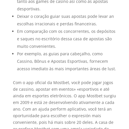
tanto aos games de casino asi como às apostas
desportivas.
Deixar o coração guiar suas apostas pode levar an
escolhas irracionais e perdas financeiras.
Em comparação com os concorrentes, os depósitos
e saques no escritório dessa casa de apostas são
muito convenientes.
Por exemplo, as guias para cabeçalho, como
Cassino, Bônus e Apostas Esportivas, fornecem
acesso imediato às mais importantes áreas de lust.
Com o app oficial da Mostbet, você pode jogar jogos
de cassino, apostar em eventos» «esportivos e até
ainda em esportes eletrônicos. O app Mostbet surgiu
em 2009 e está ze desenvolvendo ativamente a cada
ano. Com an ajuda perform aplicativo, você terá an
oportunidade para escolher o expresión mais
conveniente, pois há mais sobre 20 deles. A casa de
ex profeso Mostbet com uma ampla variedade de