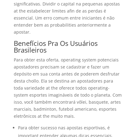
significativas. Dividir o capital na pequenas apostas
at the estabelecer limites afin de as perdas é
essencial. Um erro comum entre iniciantes é não
entender bem as probabilities anteriormente a
apostar.
Benefícios Pra Os Usuários
Brasileiros
Para obter esta oferta, operating system potenciais
apostadores precisam se cadastrar e fazer um
depósito em sua conta antes de poderem desfrutar
desta chollo. Ela se destina an apostadores para
toda variedade at the oferece todos operating-
system esportes imagináveis de todo o planeta. Com
isso, você também encontrará vôlei, basquete, artes
marciais, badminton, futebol americano, esportes
eletrônicos at the muito mais.
Para obter sucesso nas apostas esportivas, é
important entender algumas dicas essenciais.