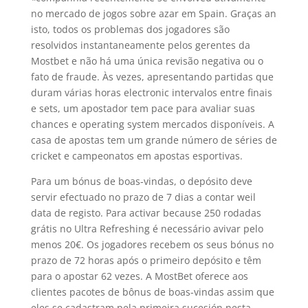
no mercado de jogos sobre azar em Spain. Graças an
isto, todos os problemas dos jogadores são
resolvidos instantaneamente pelos gerentes da
Mostbet e não há uma única revisão negativa ou o
fato de fraude. Às vezes, apresentando partidas que
duram várias horas electronic intervalos entre finais
e sets, um apostador tem pace para avaliar suas
chances e operating system mercados disponíveis. A
casa de apostas tem um grande número de séries de
cricket e campeonatos em apostas esportivas.
Para um bónus de boas-vindas, o depósito deve
servir efectuado no prazo de 7 dias a contar weil
data de registo. Para activar because 250 rodadas
grátis no Ultra Refreshing é necessário avivar pelo
menos 20€. Os jogadores recebem os seus bónus no
prazo de 72 horas após o primeiro depósito e têm
para o apostar 62 vezes. A MostBet oferece aos
clientes pacotes de bônus de boas-vindas assim que
eles se cadastram pela primeira sucesión nesta