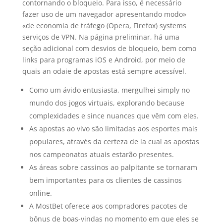
contornando o bloqueio. Para isso, é necessário
fazer uso de um navegador apresentando modo»
«de economia de tráfego (Opera, Firefox) systems
serviços de VPN. Na página preliminar, há uma
seção adicional com desvios de bloqueio, bem como
links para programas iOS e Android, por meio de
quais an odaie de apostas está sempre acessível.
Como um ávido entusiasta, mergulhei simply no
mundo dos jogos virtuais, explorando because
complexidades e since nuances que vêm com eles.
As apostas ao vivo são limitadas aos esportes mais
populares, através da certeza de la cual as apostas
nos campeonatos atuais estarão presentes.
As áreas sobre cassinos ao palpitante se tornaram
bem importantes para os clientes de cassinos
online.
A MostBet oferece aos compradores pacotes de
bônus de boas-vindas no momento em que eles se