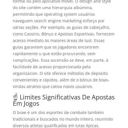
formal ou pelo aplicativo móvel. O design and style
do site contém uma hierarquia albúmina,
permitindo que operating system usuários
naveguem search engine marketing esforço por
várias seções. Por exemplo, as guias de cabeçalho,
como Cassino, Bônus e Apostas Esportivas, fornecem
acesso imediato às maiores áreas de lust. Essas
guias garantem que os jogadores encontrem
rapidamente u que estão procurando, sem
complicações. Essa ascensão se deve, em parte, à
facilidade de acesso proporcionada pela
organizacion. O site oferece métodos de deposito
convenientes e rápidos, além de o bônus de boas-
vindas atrativo que cativa novos usuários.
☝️ Limites Significativas De Apostas
Em Jogos
O boxe é um dos esportes de combate também
tradicionais e buscados no mundo inteiro, reunindo
diversos atletas qualificados em lutas épicas.