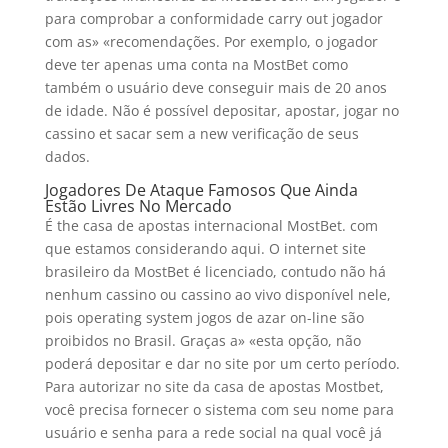
para comprobar a conformidade carry out jogador
com as» «recomendações. Por exemplo, o jogador
deve ter apenas uma conta na MostBet como
também o usuário deve conseguir mais de 20 anos
de idade. Não é possível depositar, apostar, jogar no
cassino et sacar sem a new verificação de seus
dados.
Jogadores De Ataque Famosos Que Ainda
Estão Livres No Mercado
É the casa de apostas internacional MostBet. com
que estamos considerando aqui. O internet site
brasileiro da MostBet é licenciado, contudo não há
nenhum cassino ou cassino ao vivo disponível nele,
pois operating system jogos de azar on-line são
proibidos no Brasil. Graças a» «esta opção, não
poderá depositar e dar no site por um certo período.
Para autorizar no site da casa de apostas Mostbet,
você precisa fornecer o sistema com seu nome para
usuário e senha para a rede social na qual você já