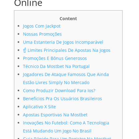
Online
Content
Jogos Com Jackpot
Nossas Promoções
Uma Estanteria De Jogos Incomparável
☝️ Limites Principales De Apostas Na Jogos
Promoções E Bônus Generosos
Técnico Da Mostbet Na Portugal
Jogadores De Ataque Famosos Que Ainda
Estão Livres Simply No Mercado
Como Produzir Download Para Ios?
Benefícios Pra Os Usuários Brasileiros
Aplicativo X Site
Apostas Esportivas Na Mostbet
Inovações No Futebol: Como A Tecnologia
Está Mudando Um Jogo No Brasil
Guia Rápido Para Um Registro Na Mostbet